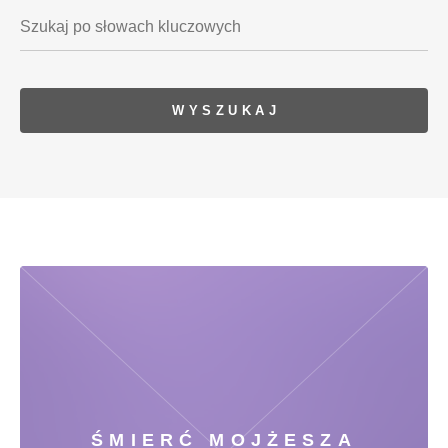
ŚMIERĆ MOJŻESZA