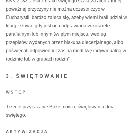
KKK 2183 „Jeśli z braku świętego szafarza albo z innej
poważnej przyczyny nie można uczestniczyć w
Eucharystii, bardzo zaleca się, ażeby wierni brali udział w
liturgii słowa, gdy jest ona odprawiana w kościele
parafialnym lub innym świętym miejscu, według
przepisów wydanych przez biskupa diecezjalnego, albo
poświęcali odpowiedni czas na modlitwę indywidualną w
rodzinie lub w grupach rodzin”.
3. ŚWIĘTOWANIE
WSTĘP
Trzecie przykazanie Boże mówi o świętowaniu dnia
świętego.
AKTYWIZACJA