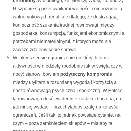
chroniony
. Nie dlatego, że Niemcy, Włosi, Holendrzy,
Hiszpanie są przeciwnikami wolności i nie rozumieją
wolnorynkowych reguł, ale dlatego, że dostrzegają
konieczność szukania trudnej równowagi między
gospodarką, konsumpcją, funkcjami ekonomicznymi a
potrzebami niematerialnymi, z których może nie
zawsze zdajemy sobie sprawę.
W jakimś sensie ograniczenie niektórych form
aktywności w niedzielę (podobnie jak w święta czy w
nocy) stanowi bowiem
pożyteczny kompromis
między utylitarnie rozumianą wygodą i korzyścią a
naszą równowagą psychiczną i społeczną. W Polsce
ta równowaga dość ewidentnie została zburzona, co -
jak mi się wydaje – przechylałoby szalę na korzyść
ograniczeń. Jeśli tak, to jednak powstaje pytanie, na
czym – poza zamknięciem sklepów – miałaby ta