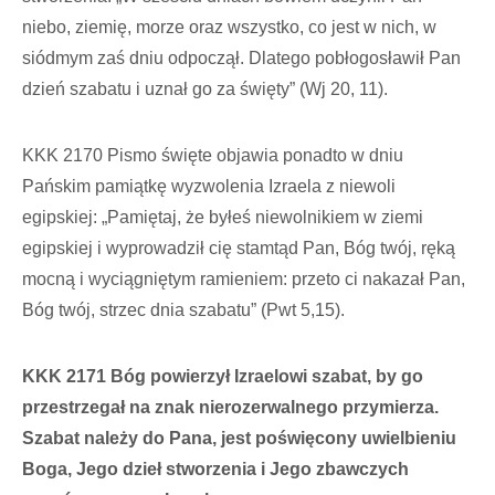
niebo, ziemię, morze oraz wszystko, co jest w nich, w
siódmym zaś dniu odpoczął. Dlatego pobłogosławił Pan
dzień szabatu i uznał go za święty” (Wj 20, 11).
KKK 2170 Pismo święte objawia ponadto w dniu
Pańskim pamiątkę wyzwolenia Izraela z niewoli
egipskiej: „Pamiętaj, że byłeś niewolnikiem w ziemi
egipskiej i wyprowadził cię stamtąd Pan, Bóg twój, ręką
mocną i wyciągniętym ramieniem: przeto ci nakazał Pan,
Bóg twój, strzec dnia szabatu” (Pwt 5,15).
KKK 2171 Bóg powierzył Izraelowi szabat, by go
przestrzegał na znak nierozerwalnego przymierza.
Szabat należy do Pana, jest poświęcony uwielbieniu
Boga, Jego dzieł stworzenia i Jego zbawczych