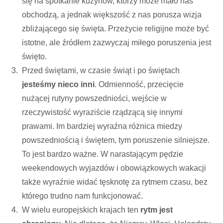
się na spotkanie kuzynów, którzy może mało nas
obchodzą, a jednak większość z nas porusza wizja
zbliżającego się święta. Przeżycie religijne może być
istotne, ale źródłem zazwyczaj miłego poruszenia jest
święto.
Przed świętami, w czasie świąt i po świętach
jesteśmy nieco inni
. Odmienność, przecięcie
nużącej rutyny powszedniości, wejście w
rzeczywistość wyraziście rządzącą się innymi
prawami. Im bardziej wyraźna różnica miedzy
powszedniością i świętem, tym poruszenie silniejsze.
To jest bardzo ważne. W narastającym pędzie
weekendowych wyjazdów i obowiązkowych wakacji
także wyraźnie widać tęsknotę za rytmem czasu, bez
którego trudno nam funkcjonować.
W wielu europejskich krajach ten
rytm jest