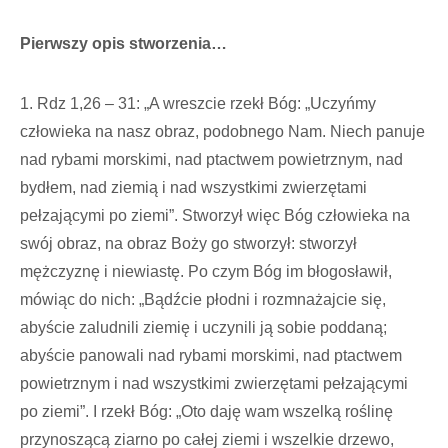
Pierwszy opis stworzenia…
1. Rdz 1,26 – 31: „A wreszcie rzekł Bóg: „Uczyńmy
człowieka na nasz obraz, podobnego Nam. Niech panuje
nad rybami morskimi, nad ptactwem powietrznym, nad
bydłem, nad ziemią i nad wszystkimi zwierzętami
pełzającymi po ziemi”. Stworzył więc Bóg człowieka na
swój obraz, na obraz Boży go stworzył: stworzył
mężczyznę i niewiastę. Po czym Bóg im błogosławił,
mówiąc do nich: „Bądźcie płodni i rozmnażajcie się,
abyście zaludnili ziemię i uczynili ją sobie poddaną;
abyście panowali nad rybami morskimi, nad ptactwem
powietrznym i nad wszystkimi zwierzętami pełzającymi
po ziemi”. I rzekł Bóg: „Oto daję wam wszelką roślinę
przynoszącą ziarno po całej ziemi i wszelkie drzewo,