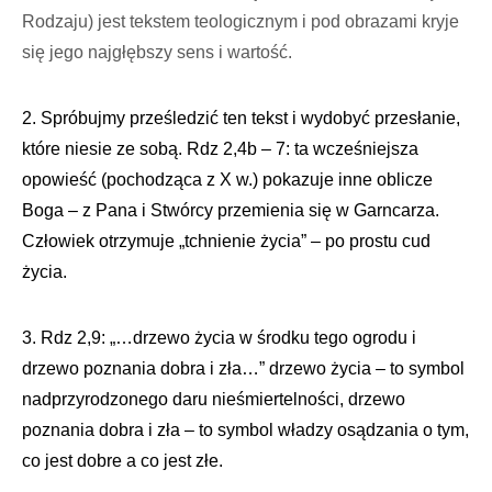
Rodzaju) jest tekstem teologicznym i pod obrazami kryje
się jego najgłębszy sens i wartość.
2. Spróbujmy prześledzić ten tekst i wydobyć przesłanie,
które niesie ze sobą. Rdz 2,4b – 7: ta wcześniejsza
opowieść (pochodząca z X w.) pokazuje inne oblicze
Boga – z Pana i Stwórcy przemienia się w Garncarza.
Człowiek otrzymuje „tchnienie życia” – po prostu cud
życia.
3. Rdz 2,9: „…drzewo życia w środku tego ogrodu i
drzewo poznania dobra i zła…” drzewo życia – to symbol
nadprzyrodzonego daru nieśmiertelności, drzewo
poznania dobra i zła – to symbol władzy osądzania o tym,
co jest dobre a co jest złe.