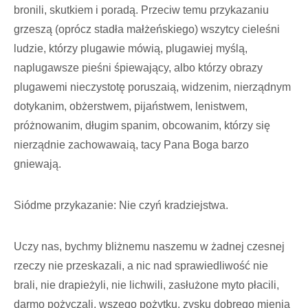
bronili, skutkiem i poradą. Przeciw temu przykazaniu
grzeszą (oprócz stadła małżeńskiego) wszytcy cieleśni
ludzie, którzy plugawie mówią, plugawiej myślą,
naplugawsze pieśni śpiewający, albo którzy obrazy
plugawemi nieczystotę poruszaią, widzenim, nierządnym
dotykanim, obżerstwem, pijaństwem, lenistwem,
próżnowanim, długim spanim, obcowanim, którzy się
nierządnie zachowawaią, tacy Pana Boga barzo
gniewają.
Siódme przykazanie: Nie czyń kradziejstwa.
Uczy nas, bychmy bliżnemu naszemu w żadnej czesnej
rzeczy nie przeskazali, a nic nad sprawiedliwość nie
brali, nie drapieżyli, nie lichwili, zasłużone myto płacili,
darmo pożyczali, wszego pożytku, zysku dobrego mienia