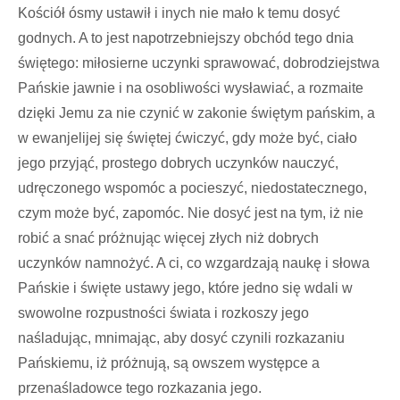
Kościół ósmy ustawił i inych nie mało k temu dosyć
godnych. A to jest napotrzebniejszy obchód tego dnia
świętego: miłosierne uczynki sprawować, dobrodziejstwa
Pańskie jawnie i na osobliwości wysławiać, a rozmaite
dzięki Jemu za nie czynić w zakonie świętym pańskim, a
w ewanjelijej się świętej ćwiczyć, gdy może być, ciało
jego przyjąć, prostego dobrych uczynków nauczyć,
udręczonego wspomóc a pocieszyć, niedostatecznego,
czym może być, zapomóc. Nie dosyć jest na tym, iż nie
robić a snać próżnując więcej złych niż dobrych
uczynków namnożyć. A ci, co wzgardzają naukę i słowa
Pańskie i święte ustawy jego, które jedno się wdali w
swowolne rozpustności świata i rozkoszy jego
naśladując, mnimając, aby dosyć czynili rozkazaniu
Pańskiemu, iż próżnują, są owszem występce a
przenaśladowce tego rozkazania jego.