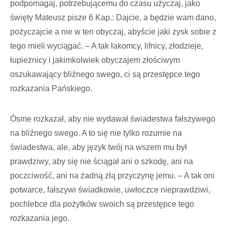
podpomagaj, potrzebującemu do czasu użyczaj, jako
święty Mateusz pisze 6 Kap.: Dajcie, a będzie wam dano,
pożyczajcie a nie w ten obyczaj, abyście jaki zysk sobie z
tego mieli wyciągać. – A tak łakomcy, lifnicy, złodzieje,
łupieżnicy i jakimkolwiek obyczajem złościwym
oszukawający bliźnego swego, ci są przestępce tego
rozkazania Pańskiego.
Ósme rozkazał, aby nie wydawał świadestwa fałszywego
na bliźnego swego. A to się nie tylko rozumie na
świadestwa, ale, aby język twój na wszem mu był
prawdziwy, aby się nie ściągał ani o szkodę, ani na
poczciwość, ani na żadną złą przyczynę jemu. – A tak oni
potwarce, fałszywi świadkowie, uwłoczce nieprawdziwi,
pochlebce dla pożytków swoich są przestępce tego
rozkazania jego.