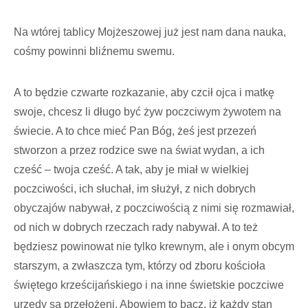
Na wtórej tablicy Mojżeszowej już jest nam dana nauka,
cośmy powinni bliźnemu swemu.
A to będzie czwarte rozkazanie, aby czcił ojca i matkę
swoje, chcesz li długo być żyw poczciwym żywotem na
świecie. A to chce mieć Pan Bóg, żeś jest przezeń
stworzon a przez rodzice swe na świat wydan, a ich
cześć – twoja cześć. A tak, aby je miał w wielkiej
poczciwości, ich słuchał, im służył, z nich dobrych
obyczajów nabywał, z poczciwością z nimi się rozmawiał,
od nich w dobrych rzeczach rady nabywał. A to też
będziesz powinowat nie tylko krewnym, ale i onym obcym
starszym, a zwłaszcza tym, którzy od zboru kościoła
świętego krześcijańskiego i na inne świetskie poczciwe
urzędy są przełożeni. Abowiem to bacz, iż każdy stan