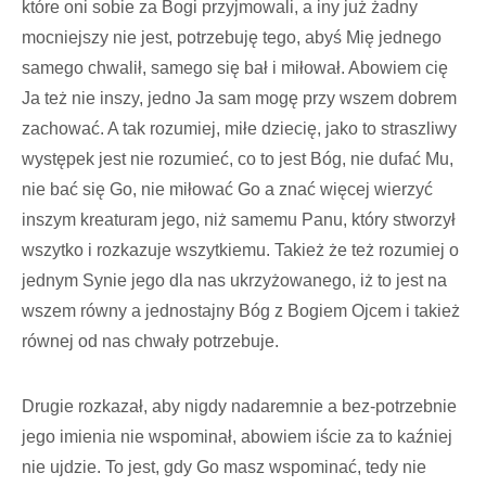
które oni sobie za Bogi przyjmowali, a iny już żadny
mocniejszy nie jest, potrzebuję tego, abyś Mię jednego
samego chwalił, samego się bał i miłował. Abowiem cię
Ja też nie inszy, jedno Ja sam mogę przy wszem dobrem
zachować. A tak rozumiej, miłe dziecię, jako to straszliwy
występek jest nie rozumieć, co to jest Bóg, nie dufać Mu,
nie bać się Go, nie miłować Go a znać więcej wierzyć
inszym kreaturam jego, niż samemu Panu, który stworzył
wszytko i rozkazuje wszytkiemu. Takież że też rozumiej o
jednym Synie jego dla nas ukrzyżowanego, iż to jest na
wszem równy a jednostajny Bóg z Bogiem Ojcem i takież
równej od nas chwały potrzebuje.
Drugie rozkazał, aby nigdy nadaremnie a bez-potrzebnie
jego imienia nie wspominał, abowiem iście za to kaźniej
nie ujdzie. To jest, gdy Go masz wspominać, tedy nie