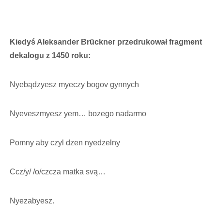
Kiedyś Aleksander Brückner przedrukował fragment
dekalogu z 1450 roku:
Nyebądzyesz myeczy bogov gynnych
Nyeveszmyesz yem… bozego nadarmo
Pomny aby czyl dzen nyedzelny
Ccz/y/ /o/czcza matka svą…
Nyezabyesz.