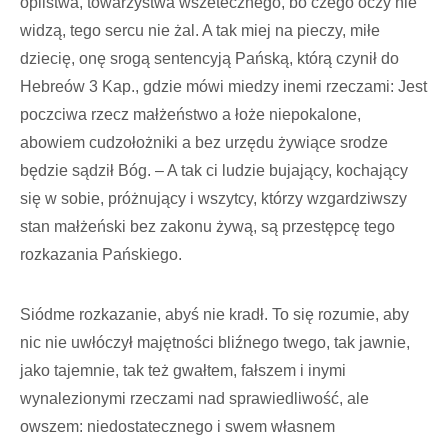
opilstwa, towarzystwa wszetecznego, bo czego oczy nie
widzą, tego sercu nie żal. A tak miej na pieczy, miłe
dziecię, onę srogą sentencyją Pańską, którą czynił do
Hebreów 3 Kap., gdzie mówi miedzy inemi rzeczami: Jest
poczciwa rzecz małżeństwo a łoże niepokalone,
abowiem cudzołożniki a bez urzędu żywiące srodze
będzie sądził Bóg. – A tak ci ludzie bujający, kochający
się w sobie, próżnujący i wszytcy, którzy wzgardziwszy
stan małżeński bez zakonu żywą, są przestępcę tego
rozkazania Pańskiego.
Siódme rozkazanie, abyś nie kradł. To się rozumie, aby
nic nie uwłóczył majętności bliźnego twego, tak jawnie,
jako tajemnie, tak też gwałtem, fałszem i inymi
wynalezionymi rzeczami nad sprawiedliwość, ale
owszem: niedostatecznego i swem własnem