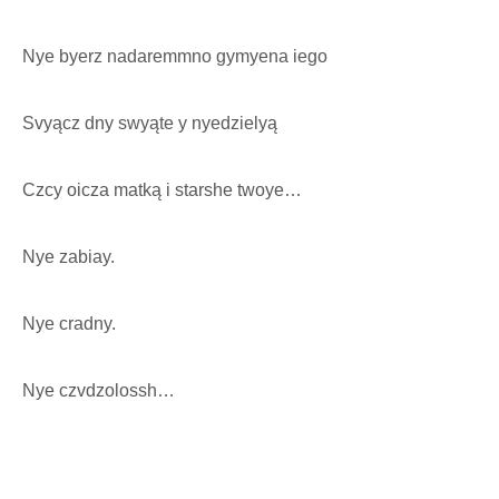
Nye byerz nadaremmno gymyena iego
Svyącz dny swyąte y nyedzielyą
Czcy oicza matką i starshe twoye…
Nye zabiay.
Nye cradny.
Nye czvdzolossh…