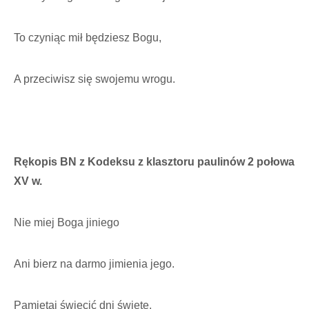
To czyniąc mił będziesz Bogu,
A przeciwisz się swojemu wrogu.
Rękopis BN z Kodeksu z klasztoru paulinów 2 połowa
XV w.
Nie miej Boga jiniego
Ani bierz na darmo jimienia jego.
Pamiętaj święcić dni święte,