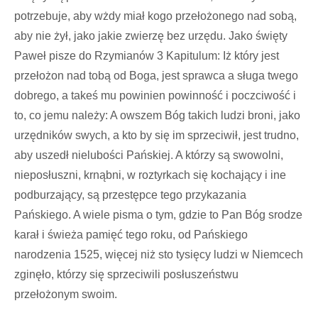
potrzebuje, aby wżdy miał kogo przełożonego nad sobą,
aby nie żył, jako jakie zwierzę bez urzędu. Jako święty
Paweł pisze do Rzymianów 3 Kapitulum: Iż który jest
przełożon nad tobą od Boga, jest sprawca a sługa twego
dobrego, a takeś mu powinien powinność i poczciwość i
to, co jemu należy: A owszem Bóg takich ludzi broni, jako
urzędników swych, a kto by się im sprzeciwił, jest trudno,
aby uszedł nielubości Pańskiej. A którzy są swowolni,
nieposłuszni, krnąbni, w roztyrkach się kochający i ine
podburzający, są przestępce tego przykazania
Pańskiego. A wiele pisma o tym, gdzie to Pan Bóg srodze
karał i świeża pamięć tego roku, od Pańskiego
narodzenia 1525, więcej niż sto tysięcy ludzi w Niemcech
zginęło, którzy się sprzeciwili posłuszeństwu
przełożonym swoim.