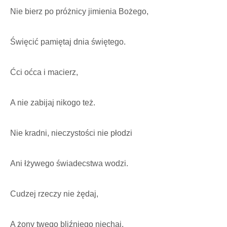
Nie bierz po próżnicy jimienia Bożego,
Święcić pamiętaj dnia świętego.
Ćci oćca i macierz,
A nie zabijaj nikogo też.
Nie kradni, nieczystości nie płodzi
Ani łżywego świadecstwa wodzi.
Cudzej rzeczy nie żędaj,
A żony twego bliźniego niechaj.