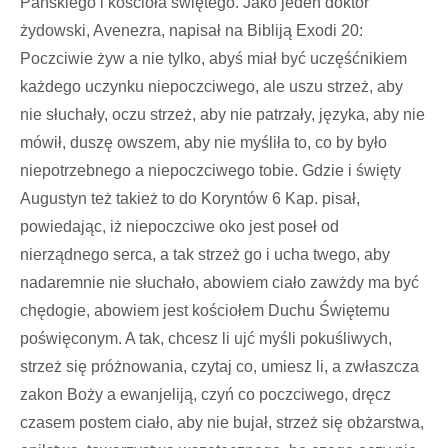
Pańskiego i kościoła świętego. Jako jeden doktor
żydowski, Avenezra, napisał na Bibliją Exodi 20:
Poczciwie żyw a nie tylko, abyś miał być uczęśćnikiem
każdego uczynku niepoczciwego, ale uszu strzeż, aby
nie słuchały, oczu strzeż, aby nie patrzały, języka, aby nie
mówił, duszę owszem, aby nie myśliła to, co by było
niepotrzebnego a niepoczciwego tobie. Gdzie i święty
Augustyn też takież to do Koryntów 6 Kap. pisał,
powiedając, iż niepoczciwe oko jest poseł od
nierządnego serca, a tak strzeż go i ucha twego, aby
nadaremnie nie słuchało, abowiem ciało zawżdy ma być
chędogie, abowiem jest kościołem Duchu Świętemu
poświęconym. A tak, chcesz li ujć myśli pokuśliwych,
strzeż się próżnowania, czytaj co, umiesz li, a zwłaszcza
zakon Boży a ewanjeliją, czyń co poczciwego, dręcz
czasem postem ciało, aby nie bujał, strzeż się obżarstwa,