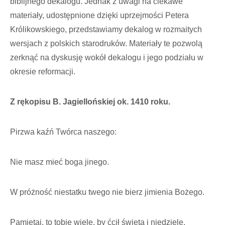
biblijnego dekalogu. Jednak z uwagi na ciekawe
materiały, udostępnione dzięki uprzejmości Petera
Królikowskiego, przedstawiamy dekalog w rozmaitych
wersjach z polskich starodruków. Materiały te pozwolą
zerknąć na dyskusję wokół dekalogu i jego podziału w
okresie reformacji.
Z rękopisu B. Jagiellońskiej ok. 1410 roku.
Pirzwa kaźń Twórca naszego:
Nie masz mieć boga jinego.
W próżność niestatku twego nie bierz jimienia Bożego.
Pamiętaj, to tobie wielę, by ćcił święta i niedzielę.