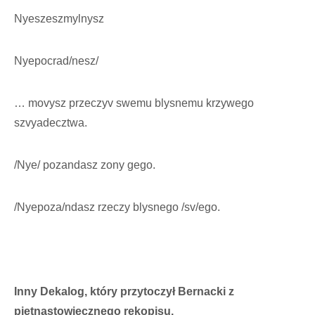
Nyeszeszmylnysz
Nyepocrad/nesz/
… movysz przeczyv swemu blysnemu krzywego
szvyadecztwa.
/Nye/ pozandasz zony gego.
/Nyepoza/ndasz rzeczy blysnego /sv/ego.
Inny Dekalog, który przytoczył Bernacki z
piętnastowiecznego rękopisu.