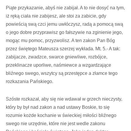
Piąte przykazanie, abyś nie zabijał. A to nie dosyć na tym,
iż ręką ciała nie zabijesz, ale stoi za zabicie, gdy
powieścią swą czci jemu uwłóczysz, radą a pomocą swą
o jego dobre przyprawisz go fałszywie na zginienie jego,
mogąc mu pomoc, przyzwolisz. A ten zakon Pan Bóg
przez świętego Mateusza szerzej wykłada. Mt. 5.- A tak:
zabijacze, zwadzce, swarce gniewliwe, rozbójce,
przeklinacze uporliwe, naśmiewce a wzgardzające
bliźnego swego, wszytcy są przestępce a złamce tego
rozkazania Pańskiego.
Szóste rozkazał, aby się nie wdawał w grzech nieczysty,
który by był nad zakon a nad ustawy Boskie, to się
rozumie kożde kochanie w świeckiej miłości bliźnego
swego nie urzędnie, które nie jest wedle zakonu