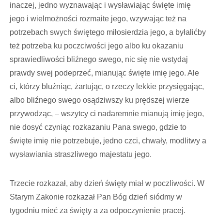
inaczej, jedno wyznawając i wysławiając święte imię
jego i wielmożności rozmaite jego, wzywając też na
potrzebach swych świętego miłosierdzia jego, a byłalićby
też potrzeba ku poczciwości jego albo ku okazaniu
sprawiedliwości bliźnego swego, nic się nie wstydaj
prawdy swej podeprzeć, mianując święte imię jego. Ale
ci, którzy bluźniąc, żartując, o rzeczy lekkie przysięgając,
albo bliźnego swego osądziwszy ku prędszej wierze
przywodząc, – wszytcy ci nadaremnie mianują imię jego,
nie dosyć czyniąc rozkazaniu Pana swego, gdzie to
święte imię nie potrzebuje, jedno czci, chwały, modlitwy a
wysławiania straszliwego majestatu jego.
Trzecie rozkazał, aby dzień święty miał w poczliwości. W
Starym Zakonie rozkazał Pan Bóg dzień siódmy w
tygodniu mieć za święty a za odpoczynienie pracej.