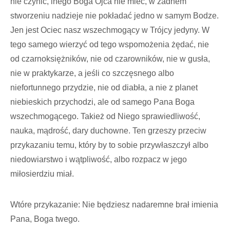
nie czynić, inego Boga Ojca nie mieć, w żadnem
stworzeniu nadzieje nie pokładać jedno w samym Bodze.
Jen jest Ociec nasz wszechmogący w Trójcy jedyny. W
tego samego wierzyć od tego wspomożenia żędać, nie
od czarnoksiężników, nie od czarowników, nie w gusła,
nie w praktykarze, a jeśli co szczęsnego albo
niefortunnego przydzie, nie od diabła, a nie z planet
niebieskich przychodzi, ale od samego Pana Boga
wszechmogącego. Takież od Niego sprawiedliwość,
nauka, mądrość, dary duchowne. Ten grzeszy przeciw
przykazaniu temu, który by to sobie przywłaszczył albo
niedowiarstwo i wątpliwość, albo rozpacz w jego
miłosierdziu miał.
Wtóre przykazanie: Nie będziesz nadaremne brał imienia
Pana, Boga twego.