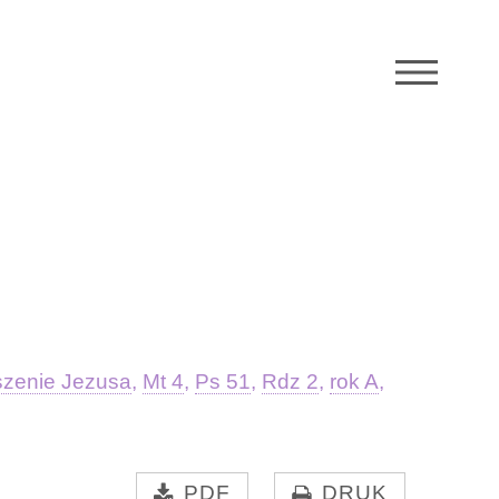
M
zenie Jezusa
,
Mt 4
,
Ps 51
,
Rdz 2
,
rok A
,
PDF
DRUK