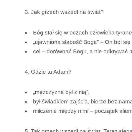
3. Jak grzech wszedł na świat?
Bóg stał się w oczach człowieka tyran
„ujawniona słabość Boga” – On boi się
cel – dorównać Bogu, a nie odkrywać 
4. Gdzie tu Adam?
„mężczyzna był z nią”,
był świadkiem zajścia, bierze bez nam
milczenie między nimi – początek alienac
5. Tak grzech wszedł na świat. Teraz sięg