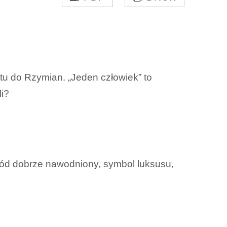
stu do Rzymian. „Jeden człowiek” to
li?
gród dobrze nawodniony, symbol luksusu,