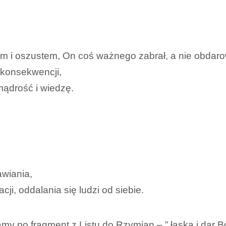
em i oszustem, On coś ważnego zabrał, a nie obdar
 konsekwencji,
mądrość i wiedzę.
awiania,
ji, oddalania się ludzi od siebie.
amy po fragment z Listu do Rzymian – ” łaska i dar B