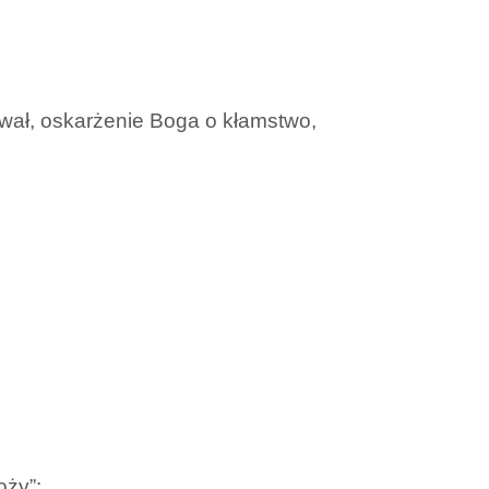
ował, oskarżenie Boga o kłamstwo,
oży”: