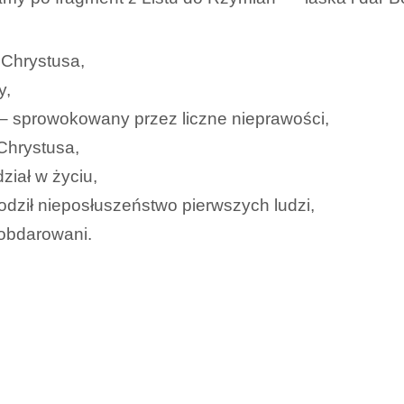
z Chrystusa,
y,
h – sprowokowany przez liczne nieprawości,
Chrystusa,
ział w życiu,
dził nieposłuszeństwo pierwszych ludzi,
 obdarowani.