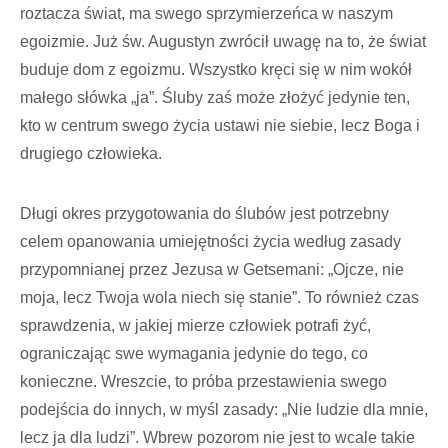
roztacza świat, ma swego sprzy­mierzeńca w naszym
egoizmie. Już św. Augustyn zwrócił uwagę na to, że świat
buduje dom z egoizmu. Wszystko kręci się w nim wokół
małego słówka „ja”. Śluby zaś może złożyć jedynie ten,
kto w centrum swego życia ustawi nie siebie, lecz Boga i
drugiego człowieka.
Długi okres przygotowania do ślubów jest potrzebny
celem opanowania umiejętności życia według zasady
przypomnianej przez Jezusa w Getsemani: „Ojcze, nie
moja, lecz Twoja wola niech się stanie”. To również czas
sprawdzenia, w jakiej mierze człowiek potrafi żyć,
ograniczając swe wymagania jedynie do tego, co
konieczne. Wreszcie, to próba przestawienia swego
podej­ścia do innych, w myśl zasady: „Nie ludzie dla mnie,
lecz ja dla ludzi”. Wbrew pozorom nie jest to wcale takie