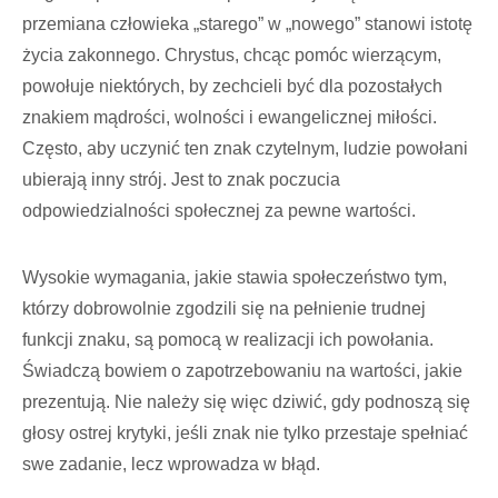
przemiana człowieka „starego” w „nowego” stanowi istotę
życia zakonnego. Chrystus, chcąc pomóc wierzącym,
powo­łuje niektórych, by zechcieli być dla pozostałych
znakiem mądro­ści, wolności i ewangelicznej mi­łości.
Często, aby uczynić ten znak czytelnym, ludzie powołani
ubierają inny strój. Jest to znak poczucia
odpowiedzialności spo­łecznej za pewne wartości.
Wysokie wymagania, jakie stawia społeczeństwo tym,
któ­rzy dobrowolnie zgodzili się na pełnienie trudnej
funkcji znaku, są pomocą w realizacji ich powo­łania.
Świadczą bowiem o zapo­trzebowaniu na wartości, jakie
prezentują. Nie należy się więc dziwić, gdy podnoszą się
głosy ostrej krytyki, jeśli znak nie tylko przestaje spełniać
swe zadanie, lecz wprowadza w błąd.