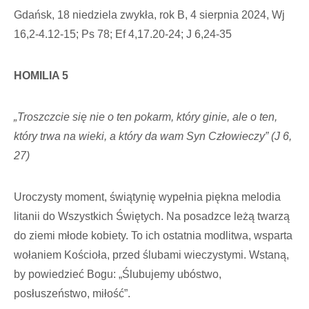
Gdańsk, 18 niedziela zwykła, rok B, 4 sierpnia 2024, Wj
16,2-4.12-15; Ps 78; Ef 4,17.20-24; J 6,24-35
HOMILIA 5
„Troszczcie się nie o ten pokarm, który ginie, ale o ten,
który trwa na wieki, a który da wam Syn Człowieczy” (J 6,
27)
Uroczysty moment, świątynię wypełnia piękna melodia
litanii do Wszystkich Świętych. Na posadzce leżą twa­rzą
do ziemi młode kobiety. To ich ostatnia modlitwa, wsparta
wołaniem Kościoła, przed ślubami wieczysty­mi. Wstaną,
by powiedzieć Bo­gu: „Ślubujemy ubóstwo,
posłuszeństwo, miłość”.