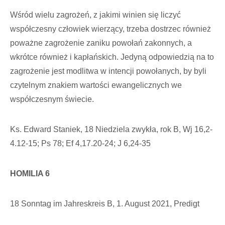
Wśród wielu zagrożeń, z jaki­mi winien się liczyć
współczesny człowiek wierzący, trzeba do­strzec również
poważne zagroże­nie zaniku powołań zakonnych, a
wkrótce również i kapłańskich. Jedyną odpowiedzią na to
zagrożenie jest modlitwa w intencji powołanych, by byli
czytelnym znakiem wartości ewangelicz­nych we
współczesnym świecie.
Ks. Edward Staniek, 18 Niedziela zwykła, rok B, Wj 16,2-
4.12-15; Ps 78; Ef 4,17.20-24; J 6,24-35
HOMILIA 6
18 Sonntag im Jahreskreis B, 1. August 2021, Predigt