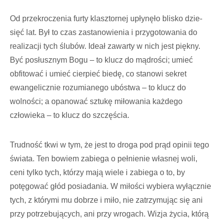
Od przekroczenia furty kla­sztornej upłynęło blisko dzie­
sięć lat. Był to czas zastanowie­nia i przygotowania do
realizacji tych ślubów. Ideał zawarty w nich jest piękny.
Być posłusz­nym Bogu – to klucz do mądro­ści; umieć
obfitować i umieć cierpieć biedę, co stanowi se­kret
ewangelicznie rozumianego ubóstwa – to klucz do
wolności; a opanować sztukę miłowania każdego
człowieka – to klucz do szczęścia.
Trudność tkwi w tym, że jest to droga pod prąd opinii tego
świata. Ten bowiem zabiega o pełnienie własnej woli,
ceni tyl­ko tych, którzy mają wiele i za­biega o to, by
potęgować głód posiadania. W miłości wybiera wyłącznie
tych, z którymi mu dobrze i miło, nie zatrzymując się ani
przy potrzebujących, ani przy wrogach. Wizja życia, którą