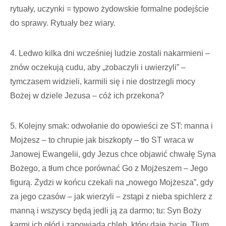
rytuały, uczynki = typowo żydowskie formalne podejście
do sprawy. Rytuały bez wiary.
4. Ledwo kilka dni wcześniej ludzie zostali nakarmieni –
znów oczekują cudu, aby „zobaczyli i uwierzyli” –
tymczasem widzieli, karmili się i nie dostrzegli mocy
Bożej w dziele Jezusa – cóż ich przekona?
5. Kolejny smak: odwołanie do opowieści ze ST: manna i
Mojżesz – to chrupie jak biszkopty – tło ST wraca w
Janowej Ewangelii, gdy Jezus chce objawić chwałę Syna
Bożego, a tłum chce porównać Go z Mojżeszem – Jego
figurą. Żydzi w końcu czekali na „nowego Mojżesza”, gdy
za jego czasów – jak wierzyli – zstąpi z nieba spichlerz z
manną i wszyscy będą jedli ją za darmo; tu: Syn Boży
karmi ich głód i zapowiada chleb, który daje życie. Tłum