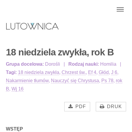
18 niedziela zwykła, rok B
Grupa docelowa:
Dorośli
Rodzaj nauki:
Homilia
Tagi:
18 niedziela zwykła
,
Chrzest św.
,
Ef 4
,
Głód
,
J 6
,
Nakarmienie tłumów
,
Nauczyć się Chrystusa
,
Ps 78
,
rok
B
,
Wj 16
PDF
DRUK
WSTĘP