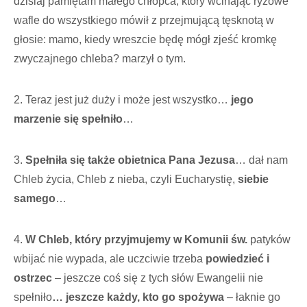
dzisiaj pamiętam małego chłopca, który wcinając ryżowe
wafle do wszystkiego mówił z przejmującą tęsknotą w
głosie: mamo, kiedy wreszcie będę mógł zjeść kromkę
zwyczajnego chleba? marzył o tym.
2. Teraz jest już duży i może jest wszystko…
jego
marzenie się spełniło
…
3.
Spełniła się także obietnica Pana Jezusa
… dał nam
Chleb życia, Chleb z nieba, czyli Eucharystię,
siebie
samego
…
4.
W Chleb, który przyjmujemy w Komunii św.
patyków
wbijać nie wypada, ale uczciwie trzeba
powiedzieć i
ostrzec
– jeszcze coś się z tych słów Ewangelii nie
spełniło
… jeszcze każdy, kto go spożywa
– łaknie go