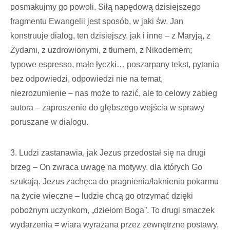
posmakujmy go powoli. Siłą napędową dzisiejszego
fragmentu Ewangelii jest sposób, w jaki św. Jan
konstruuje dialog, ten dzisiejszy, jak i inne – z Maryją, z
Żydami, z uzdrowionymi, z tłumem, z Nikodemem;
typowe espresso, małe łyczki… poszarpany tekst, pytania
bez odpowiedzi, odpowiedzi nie na temat,
niezrozumienie – nas może to razić, ale to celowy zabieg
autora – zaproszenie do głębszego wejścia w sprawy
poruszane w dialogu.
3. Ludzi zastanawia, jak Jezus przedostał się na drugi
brzeg – On zwraca uwagę na motywy, dla których Go
szukają. Jezus zachęca do pragnienia/łaknienia pokarmu
na życie wieczne – ludzie chcą go otrzymać dzięki
pobożnym uczynkom, „dziełom Boga”. To drugi smaczek
wydarzenia = wiara wyrażana przez zewnętrzne postawy,