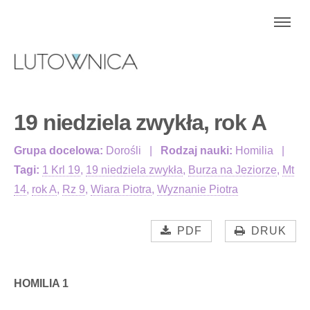
19 niedziela zwykła, rok A
Grupa docelowa:
Dorośli
Rodzaj nauki:
Homilia
Tagi:
1 Krl 19
,
19 niedziela zwykła
,
Burza na Jeziorze
,
Mt
14
,
rok A
,
Rz 9
,
Wiara Piotra
,
Wyznanie Piotra
PDF
DRUK
HOMILIA 1