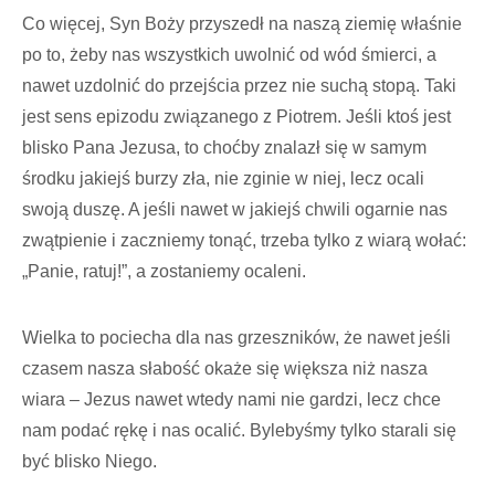
Co więcej, Syn Boży przyszedł na naszą ziemię właśnie
po to, żeby nas wszystkich uwolnić od wód śmierci, a
nawet uzdolnić do przejścia przez nie suchą stopą. Taki
jest sens epizodu związanego z Piotrem. Jeśli ktoś jest
blisko Pana Jezusa, to choćby znalazł się w samym
środku jakiejś burzy zła, nie zginie w niej, lecz ocali
swoją duszę. A jeśli nawet w jakiejś chwili ogarnie nas
zwątpienie i zaczniemy tonąć, trzeba tylko z wiarą wołać:
„Panie, ratuj!”, a zostaniemy ocaleni.
Wielka to pociecha dla nas grzeszników, że nawet jeśli
czasem nasza słabość okaże się większa niż nasza
wiara – Jezus nawet wtedy nami nie gardzi, lecz chce
nam podać rękę i nas ocalić. Bylebyśmy tylko starali się
być blisko Niego.