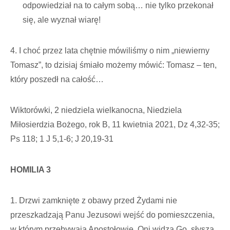
odpowiedział na to całym sobą… nie tylko przekonał
się, ale wyznał wiarę!
4. I choć przez lata chętnie mówiliśmy o nim „niewierny
Tomasz”, to dzisiaj śmiało możemy mówić: Tomasz – ten,
który poszedł na całość…
Wiktorówki, 2 niedziela wielkanocna, Niedziela
Miłosierdzia Bożego, rok B, 11 kwietnia 2021, Dz 4,32-35;
Ps 118; 1 J 5,1-6; J 20,19-31
HOMILIA 3
1. Drzwi zamknięte z obawy przed Żydami nie
przeszkadzają Panu Jezusowi wejść do pomieszczenia,
w którym przebywają Apostołowie. Oni widzą Go, słyszą,