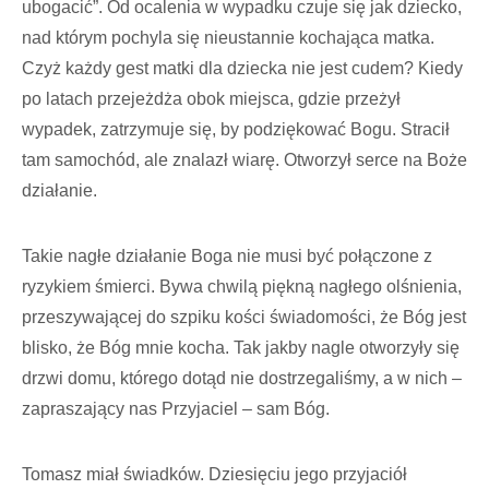
ubogacić”. Od ocalenia w wypadku czuje się jak dziecko,
nad którym pochyla się nieustannie kochająca matka.
Czyż każdy gest matki dla dziecka nie jest cudem? Kiedy
po latach przejeżdża obok miejsca, gdzie przeżył
wypadek, zatrzy­muje się, by podziękować Bogu. Stracił
tam samochód, ale znalazł wiarę. Otworzył serce na Boże
działanie.
Takie nagłe działanie Boga nie musi być połączone z
ryzykiem śmierci. Bywa chwi­lą piękną nagłego olśnienia,
przeszywają­cej do szpiku kości świadomości, że Bóg jest
blisko, że Bóg mnie kocha. Tak jakby nagle otworzyły się
drzwi domu, którego dotąd nie dostrzegaliśmy, a w nich –
zapra­szający nas Przyjaciel – sam Bóg.
Tomasz miał świadków. Dziesięciu jego przyjaciół