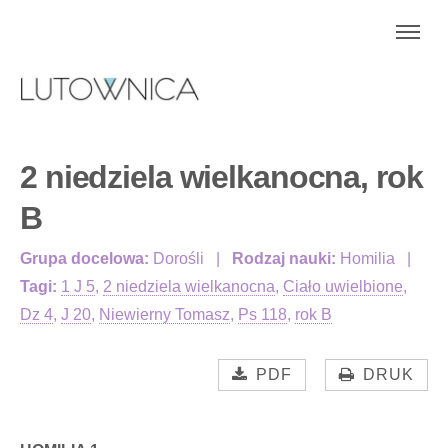
2 niedziela wielkanocna, rok
B
Grupa docelowa:
Dorośli
Rodzaj nauki:
Homilia
Tagi:
1 J 5
,
2 niedziela wielkanocna
,
Ciało uwielbione
,
Dz 4
,
J 20
,
Niewierny Tomasz
,
Ps 118
,
rok B
PDF
DRUK