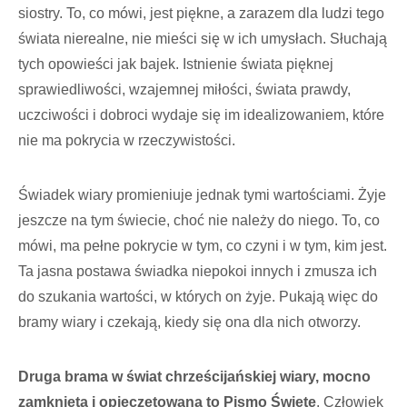
siostry. To, co mówi, jest piękne, a zarazem dla ludzi tego
świata nierealne, nie mieści się w ich umy­słach. Słuchają
tych opowieści jak bajek. Istnienie świata pięknej
sprawiedliwości, wzajemnej miłości, świata prawdy,
uczci­wości i dobroci wydaje się im idealizowa­niem, które
nie ma pokrycia w rzeczywi­stości.
Świadek wiary promieniuje jednak tymi wartościami. Żyje
jeszcze na tym świecie, choć nie należy do niego. To, co
mówi, ma pełne pokrycie w tym, co czyni i w tym, kim jest.
Ta jasna postawa świadka niepo­koi innych i zmusza ich
do szukania war­tości, w których on żyje. Pukają więc do
bramy wiary i czekają, kiedy się ona dla nich otworzy.
Druga brama w świat chrześcijańskiej wiary, mocno
zamknięta i opieczętowana to Pismo Święte
. Człowiek