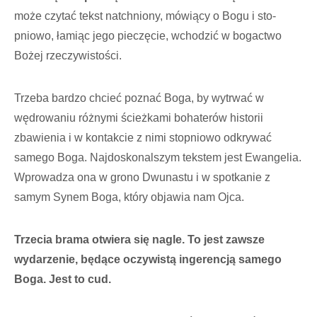
może czytać tekst natchniony, mówiący o Bogu i sto­
pniowo, łamiąc jego pieczęcie, wchodzić w bogactwo
Bożej rzeczywistości.
Trzeba bardzo chcieć poznać Boga, by wytrwać w
wędrowaniu różnymi ścieżka­mi bohaterów historii
zbawienia i w konta­kcie z nimi stopniowo odkrywać
samego Boga. Najdoskonalszym tekstem jest Ewangelia.
Wprowadza ona w grono Dwu­nastu i w spotkanie z
samym Synem Boga, który objawia nam Ojca.
Trzecia brama otwiera się nagle. To jest zawsze
wydarzenie, będące oczywistą in­gerencją samego
Boga. Jest to cud.