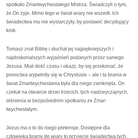
spotkało Zmartwychwstałego Mistrza. Świadczyli o tym,
że On żyje. Mimo tego w świat wiary nie wszedł. Ich
świadectwa mu nie wystarczyły, by posta­wić decydujący
krok.
Tomasz znał Biblię i słuchał jej najpięk­niejszych i
najdoskonalszych wyjaśnień podanych przez samego
Jezusa. Miał dość czasu i okazji, by się przekonać, że
proroc­twa wypełniły się w Chrystusie – ale i ta brama w
świat Zmartwychwstania była dla niego zamknięta. On
czekał na otwarcie drzwi trzecich, tych nadzwyczajnych,
olś­nienia w bezpośrednim spotkaniu ze Zmar­
twychwstałym.
Jezus ma o to do niego pretensje. Dostę­pne dla
człowieka bramy do wiary to przy­jęcie świadectwa tych,