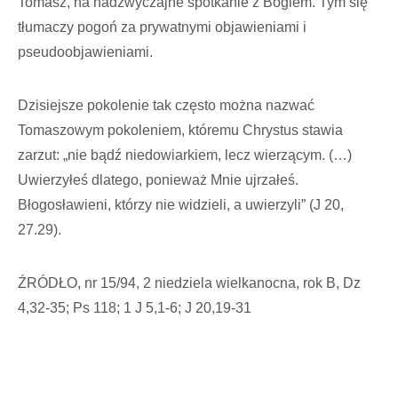
Tomasz, na nadzwyczajne spotkanie z Bogiem. Tym się
tłumaczy pogoń za prywatnymi obja­wieniami i
pseudoobjawieniami.
Dzisiejsze pokolenie tak często można nazwać
Tomaszowym pokoleniem, które­mu Chrystus stawia
zarzut: „nie bądź nie­dowiarkiem, lecz wierzącym. (…)
Uwie­rzyłeś dlatego, ponieważ Mnie ujrzałeś.
Błogosławieni, którzy nie widzieli, a uwie­rzyli” (J 20,
27.29).
ŹRÓDŁO, nr 15/94, 2 niedziela wielkanocna, rok B, Dz
4,32-35; Ps 118; 1 J 5,1-6; J 20,19-31