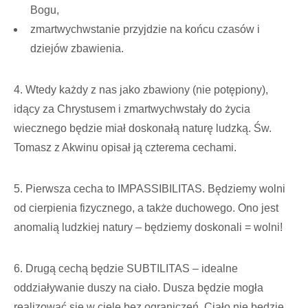
Bogu,
zmartwychwstanie przyjdzie na końcu czasów i
dziejów zbawienia.
4. Wtedy każdy z nas jako zbawiony (nie potępiony),
idący za Chrystusem i zmartwychwstały do życia
wiecznego będzie miał doskonałą naturę ludzką. Św.
Tomasz z Akwinu opisał ją czterema cechami.
5. Pierwsza cecha to IMPASSIBILITAS. Będziemy wolni
od cierpienia fizycznego, a także duchowego. Ono jest
anomalią ludzkiej natury – będziemy doskonali = wolni!
6. Drugą cechą będzie SUBTILITAS – idealne
oddziaływanie duszy na ciało. Dusza będzie mogła
realizować się w ciele bez ograniczeń. Ciało nie będzie