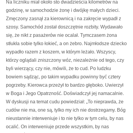
Na liczniku miał około sto dwadzieścia kilometrów na
godzinę, w samochodzie żonę i dwójkę małych dzieci.
Zmęczony zasnął za kierownicą i na zakręcie wypadł z
szosy. Samochód został doszczętnie roz­bity. Wydawało
się, że nikt z pasażerów nie ocalał. Tymczasem żona
stłukła sobie tylko łokieć, a on żebro. Najmłodsze dziecko
wypadło razem z koszem, w którym leżało. Wszyscy,
którzy oglądali zniszczony wóz, niezależnie od tego, czy
byli wierzący, czy nie, mówili, że to cud. Po ludzku
bowiem sądząc, po takim wypadku powinny być cztery
pogrzeby. Kierowca przeżył to bardzo głęboko. Uwierzył
w Boga i Jego Opa­trzność. Doświadczył jej namacalnie.
W dyskusji na temat cudu powiedział: „To nieprawda, że
cudów nie ma, one są, tylko my ich nie dostrzegamy. Bóg
nieustannie interweniuje i to nie tylko w tym celu, by nas
ocalić. On interweniuje przede wszy­stkim, by nas