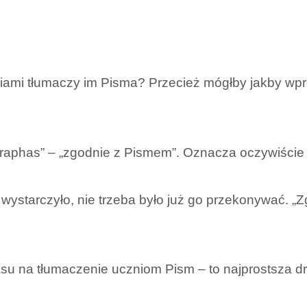
czniami tłumaczy im Pisma? Przecież mógłby jakby wpr
as graphas” – „zgodnie z Pismem”. Oznacza oczywiści
i wystarczyło, nie trzeba było już go przekonywać. 
su na tłumaczenie uczniom Pism – to najprostsza dr