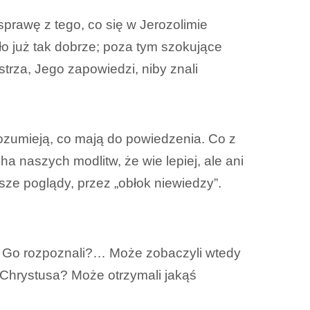
prawę z tego, co się w Jerozolimie
ło już tak dobrze; poza tym szokujące
strza, Jego zapowiedzi, niby znali
 rozumieją, co mają do powiedzenia. Co z
a naszych modlitw, że wie lepiej, ale ani
asze poglądy, przez „obłok niewiedzy”.
dy Go rozpoznali?… Może zobaczyli wtedy
 Chrystusa? Może otrzymali jakąś