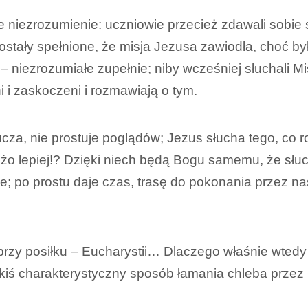
 niezrozumienie: uczniowie przecież zdawali sobie s
zostały spełnione, że misja Jezusa zawiodła, choć by
– niezrozumiałe zupełnie; niby wcześniej słuchali Mi
ni i zaskoczeni i rozmawiają o tym.
poucza, nie prostuje poglądów; Jezus słucha tego, co
żo lepiej!? Dzięki niech będą Bogu samemu, że słuch
je; po prostu daje czas, trasę do pokonania przez n
 przy posiłku – Eucharystii… Dlaczego właśnie wte
akiś charakterystyczny sposób łamania chleba przez