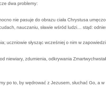
zcze dwa problemy:
cno nie pasuje do obrazu ciała Chrystusa umęczon
 cudach, nauczaniu, sławie wśród ludzi… stąd: odnie
ia; uczniowie słysząc wcześniej o nim w zapowiedziac
s od niewiary, zdumienia, odkrywania Zmartwychwsta
amy po to, by wędrować z Jezusem, słuchać Go, a w k