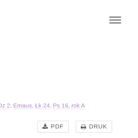
M
Dz 2
,
Emaus
,
Łk 24
,
Ps 16
,
rok A
PDF
DRUK