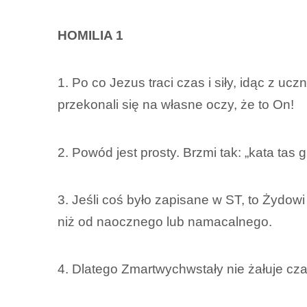
HOMILIA 1
1. Po co Jezus traci czas i siły, idąc z u
przekonali się na własne oczy, że to On!
2. Powód jest prosty. Brzmi tak: „kata t
3. Jeśli coś było zapisane w ST, to Żydow
niż od naocznego lub namacalnego.
4. Dlatego Zmartwychwstały nie żałuje cza