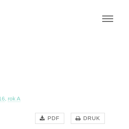
M
16
,
rok A
PDF
DRUK