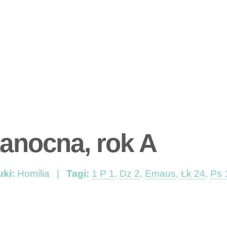
kanocna, rok A
uki:
Homilia
Tagi:
1 P 1
,
Dz 2
,
Emaus
,
Łk 24
,
Ps 