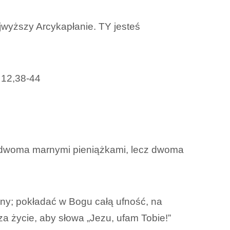
jwyższy Arcykapłanie. TY jesteś
k 12,38-44
e dwoma marnymi pieniążkami, lecz dwoma
ny; pokładać w Bogu całą ufność, na
za życie, aby słowa „Jezu, ufam Tobie!”