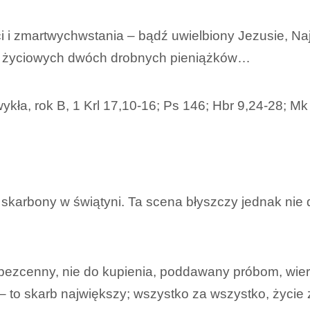
ci i zmartwychwstania – bądź uwielbiony Jezusie, Na
ch życiowych dwóch drobnych pieniążków…
ykła, rok B, 1 Krl 17,10-16; Ps 146; Hbr 9,24-28; M
skarbony w świątyni. Ta scena błyszczy jednak ni
 bezcenny, nie do kupienia, poddawany próbom, wier
 – to skarb największy; wszystko za wszystko, życie 