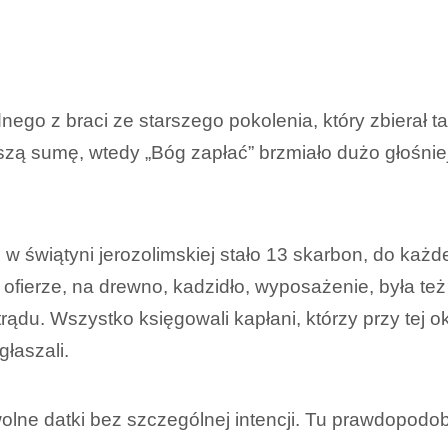
nego z braci ze starszego pokolenia, który zbierał t
kszą sumę, wtedy „Bóg zapłać” brzmiało dużo głośniej
 świątyni jerozolimskiej stało 13 skarbon, do każd
ofierze, na drewno, kadzidło, wyposażenie, była też
rądu. Wszystko księgowali kapłani, którzy przy tej o
łaszali.
wolne datki bez szczególnej intencji. Tu prawdopo