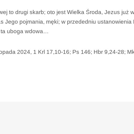
 to drugi skarb; oto jest Wielka Środa, Jezus już w
zas Jego pojmania, męki; w przededniu ustanowienia 
e ta uboga wdowa…
stopada 2024, 1 Krl 17,10-16; Ps 146; Hbr 9,24-28; M