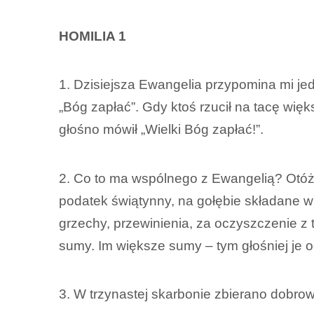
HOMILIA 1
1. Dzisiejsza Ewangelia przypomina mi jed
„Bóg zapłać”. Gdy ktoś rzucił na tacę wię
głośno mówił „Wielki Bóg zapłać!”.
2. Co to ma wspólnego z Ewangelią? Otóż w
podatek świątynny, na gołębie składane w 
grzechy, przewinienia, za oczyszczenie z t
sumy. Im większe sumy – tym głośniej je og
3. W trzynastej skarbonie zbierano dobro