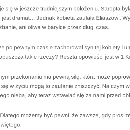
uje się w jeszcze trudniejszym położeniu. Sarepta 
, to jest dramat… Jednak kobieta zaufała Eliaszowi.
anie, ani oliwa w baryłce przez długi czas.
j, że po pewnym czasie zachorował syn tej kobiety i 
puszcza takie rzeczy? Reszta opowieści jest w 1 Kr
ym przekonaniu ma pewną siłę, która może poprowad
 się w życiu mogą to zaufanie zniszczyć. Na czym
ego nieba, aby teraz wstawiać się za nami przed ob
e. Dlatego możemy być pewni, że zawsze, gdy prosim
Świętego.