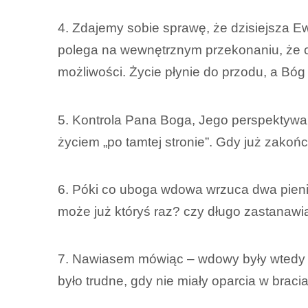
4. Zdajemy sobie sprawę, że dzisiejsza E
polega na wewnętrznym przekonaniu, że co
możliwości. Życie płynie do przodu, a Bóg
5. Kontrola Pana Boga, Jego perspektywa n
życiem „po tamtej stronie”. Gdy już zako
6. Póki co uboga wdowa wrzuca dwa pieniąż
może już któryś raz? czy długo zastanawia
7. Nawiasem mówiąc – wdowy były wtedy 
było trudne, gdy nie miały oparcia w braci