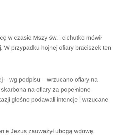
acę w czasie Mszy św. i cichutko mówił
. W przypadku hojnej ofiary braciszek ten
ej – wg podpisu – wrzucano ofiary na
 skarbona na ofiary za popełnione
kazji głośno podawali intencje i wrzucane
dobnie Jezus zauważył ubogą wdowę.