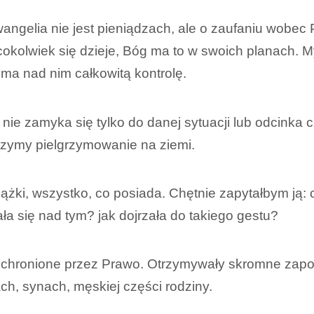
wangelia nie jest pieniądzach, ale o zaufaniu wobe
kolwiek się dzieje, Bóg ma to w swoich planach. My
 ma nad nim całkowitą kontrolę.
ie zamyka się tylko do danej sytuacji lub odcinka c
ńczymy pielgrzymowanie na ziemi.
ki, wszystko, co posiada. Chętnie zapytałbym ją: c
ła się nad tym? jak dojrzała do takiego gestu?
chronione przez Prawo. Otrzymywały skromne zapo
ach, synach, męskiej części rodziny.