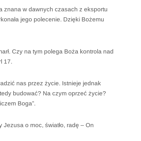
była znana w dawnych czasach z eksportu
 Wykonała jego polecenie. Dzięki Bożemu
umarł. Czy na tym polega Boża kontrola nad
l 17.
zić nas przez życie. Istnieje jednak
 wtedy budować? Na czym oprzeć życie?
liczem Boga”.
y Jezusa o moc, światło, radę – On