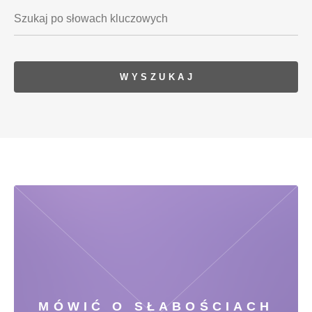
MÓWIĆ O SŁABOŚCIACH