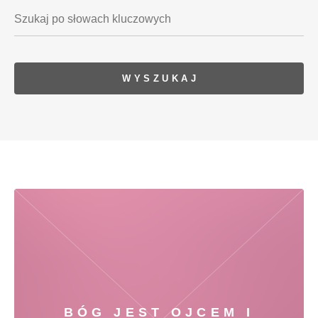
BÓG JEST OJCEM I