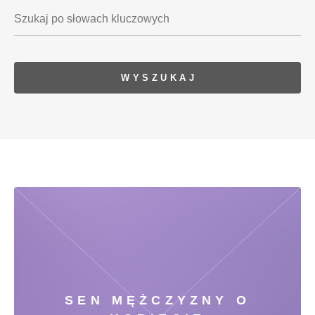
SEN MĘŻCZYZNY O