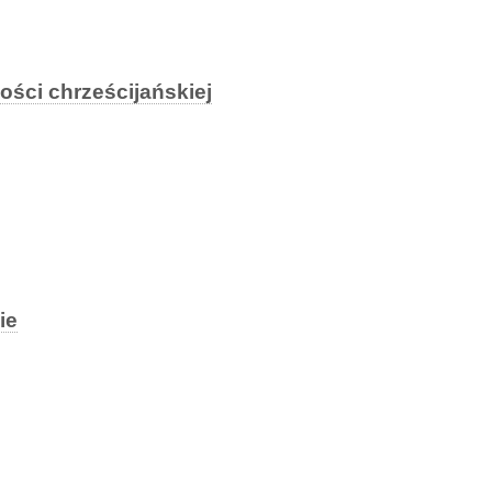
ści chrześcijańskiej
ie