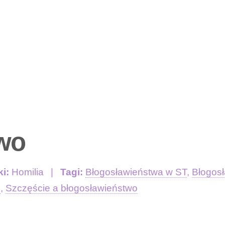
wo
ki:
Homilia
Tagi:
Błogosławieństwa w ST
,
Błogos
C
,
Szczęście a błogosławieństwo