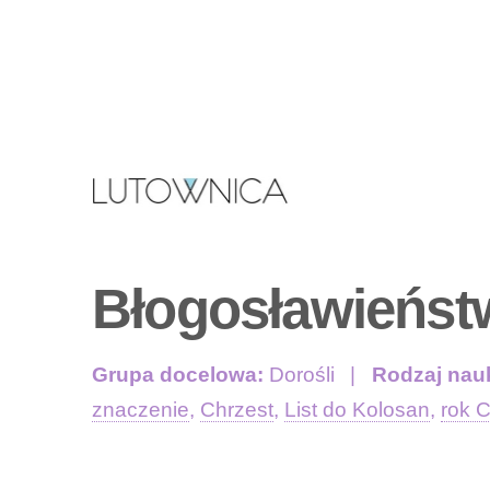
Błogosławieńst
Grupa docelowa:
Dorośli
Rodzaj nau
znaczenie
,
Chrzest
,
List do Kolosan
,
rok 