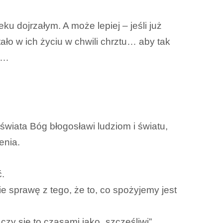
u dojrzałym. A może lepiej – jeśli już
ało w ich życiu w chwili chrztu… aby tak
aj…
 świata Bóg błogosławi ludziom i światu,
enia.
ć.
e sprawę z tego, że to, co spożyjemy jest
zy się to czasami jako „szczęśliwi”.