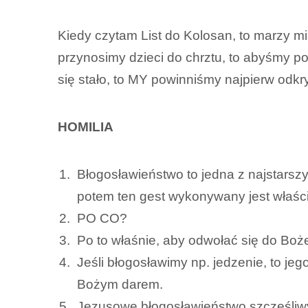
Kiedy czytam List do Kolosan, to marzy mi 
przynosimy dzieci do chrztu, to abyśmy po
się stało, to MY powinniśmy najpierw odk
HOMILIA
Błogosławieństwo to jedna z najstarszyc
potem ten gest wykonywany jest właści
PO CO?
Po to właśnie, aby odwołać się do Bożej 
Jeśli błogosławimy np. jedzenie, to je
Bożym darem.
Jezusowe błogosławieństwo szczęśliwym 