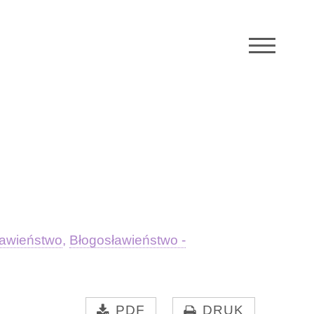
M
ławieństwo
,
Błogosławieństwo -
PDF
DRUK