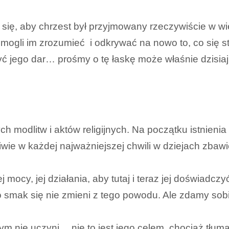
się, aby chrzest był przyjmowany rzeczywiście w wiek
mogli im zrozumieć i odkrywać na nowo to, co się st
ryć jego dar… prośmy o tę łaskę może właśnie dzisi
h modlitw i aktów religijnych. Na początku istnienia
wie w każdej najważniejszej chwili w dziejach zbawi
mocy, jej działania, aby tutaj i teraz jej doświadczy
go smak się nie zmieni z tego powodu. Ale zdamy sobi
nie uczyni… nie to jest jego celem, chociaż tłumac