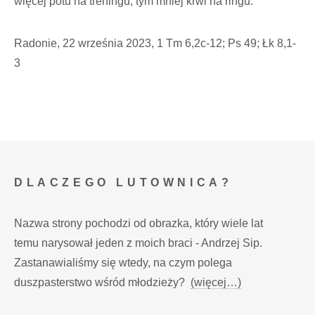
więcej potu na treningu, tym mniej krwi na ringu.
Radonie, 22 września 2023, 1 Tm 6,2c-12; Ps 49; Łk 8,1-
3
DLACZEGO LUTOWNICA?
Nazwa strony pochodzi od obrazka, który wiele lat
temu narysował jeden z moich braci - Andrzej Sip.
Zastanawialiśmy się wtedy, na czym polega
duszpasterstwo wśród młodzieży?
(więcej…)