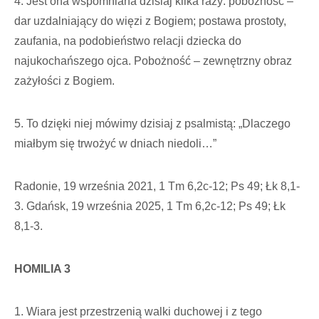
4. Jest ona wspomniana dzisiaj kilka razy: pobożność –
dar uzdalniający do więzi z Bogiem; postawa prostoty,
zaufania, na podobieństwo relacji dziecka do
najukochańszego ojca. Pobożność – zewnętrzny obraz
zażyłości z Bogiem.
5. To dzięki niej mówimy dzisiaj z psalmistą: „Dlaczego
miałbym się trwożyć w dniach niedoli…”
Radonie, 19 września 2021, 1 Tm 6,2c-12; Ps 49; Łk 8,1-
3. Gdańsk, 19 września 2025, 1 Tm 6,2c-12; Ps 49; Łk
8,1-3.
HOMILIA 3
1. Wiara jest przestrzenią walki duchowej i z tego