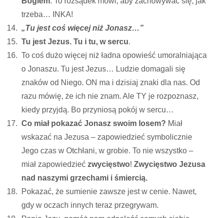
Bogiem
. To rozsądek mówi, aby zachowywać się, jak
trzeba… INKA!
„Tu jest coś więcej niż Jonasz…”
Tu jest Jezus. Tu i tu, w sercu
.
To coś dużo więcej niż ładna opowieść umoralniająca
o Jonaszu. Tu jest Jezus… Ludzie domagali się
znaków od Niego. ON ma i dzisiaj znaki dla nas. Od
razu mówię, że ich nie znam. Ale TY je rozpoznasz,
kiedy przyjdą. Bo przyniosą pokój w sercu…
Co miał pokazać Jonasz swoim losem?
Miał
wskazać na Jezusa – zapowiedzieć symbolicznie
Jego czas w Otchłani, w grobie. To nie wszystko –
miał zapowiedzieć
zwycięstwo
!
Zwycięstwo Jezusa
nad naszymi grzechami i śmiercią.
Pokazać, że sumienie zawsze jest w cenie. Nawet,
gdy w oczach innych teraz przegrywam.