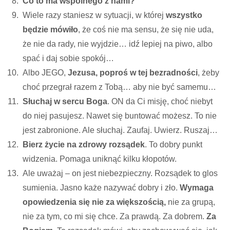
Co to ma wspólnego z nami?
Wiele razy staniesz w sytuacji, w której
wszystko
będzie mówiło
, że coś nie ma sensu, że się nie uda,
że nie da rady, nie wyjdzie… idź lepiej na piwo, albo
spać i daj sobie spokój…
Albo JEGO,
Jezusa, poproś w tej bezradności
, żeby
choć przegrał razem z Tobą… aby nie być samemu…
Słuchaj w sercu Boga
. ON da Ci misję, choć niebyt
do niej pasujesz. Nawet się buntować możesz. To nie
jest zabronione. Ale słuchaj. Zaufaj. Uwierz. Ruszaj…
Bierz życie na zdrowy rozsądek
. To dobry punkt
widzenia. Pomaga uniknąć kilku kłopotów.
Ale uważaj – on jest niebezpieczny. Rozsądek to glos
sumienia. Jasno każe nazywać dobry i zło.
Wymaga
opowiedzenia się nie za większością,
nie za grupą,
nie za tym, co mi się chce. Za prawdą. Za dobrem.
Za