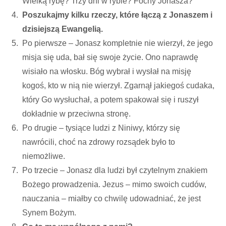
Wielką rybę? Trzy dni w rybie? Fochy Jonasza?
Poszukajmy kilku rzeczy, które łączą z Jonaszem i
dzisiejszą Ewangelią.
Po pierwsze – Jonasz kompletnie nie wierzył, że jego
misja się uda, bał się swoje życie. Ono naprawdę
wisiało na włosku. Bóg wybrał i wysłał na misję
kogoś, kto w nią nie wierzył. Zgarnął jakiegoś cudaka,
który Go wysłuchał, a potem spakował się i ruszył
dokładnie w przeciwna stronę.
Po drugie – tysiące ludzi z Niniwy, którzy się
nawrócili, choć na zdrowy rozsądek było to
niemożliwe.
Po trzecie – Jonasz dla ludzi był czytelnym znakiem
Bożego prowadzenia. Jezus – mimo swoich cudów,
nauczania – miałby co chwilę udowadniać, że jest
Synem Bożym.