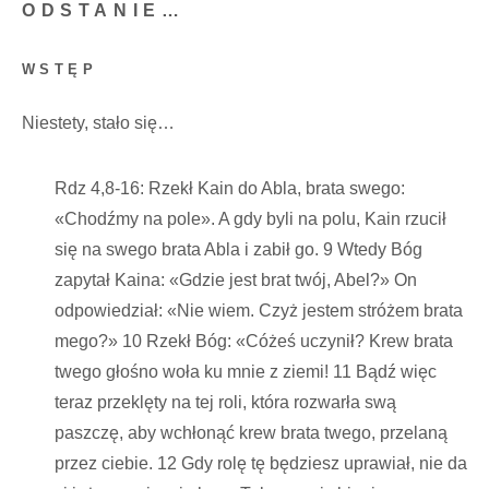
ODSTANIE…
WSTĘP
Niestety, stało się…
Rdz 4,8-16: Rzekł Kain do Abla, brata swego:
«Chodźmy na pole». A gdy byli na polu, Kain rzucił
się na swego brata Abla i zabił go. 9 Wtedy Bóg
zapytał Kaina: «Gdzie jest brat twój, Abel?» On
odpowiedział: «Nie wiem. Czyż jestem stróżem brata
mego?» 10 Rzekł Bóg: «Cóżeś uczynił? Krew brata
twego głośno woła ku mnie z ziemi! 11 Bądź więc
teraz przeklęty na tej roli, która rozwarła swą
paszczę, aby wchłonąć krew brata twego, przelaną
przez ciebie. 12 Gdy rolę tę będziesz uprawiał, nie da