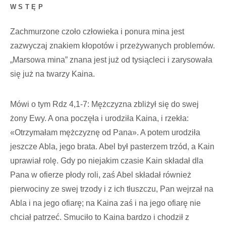
WSTĘP
Zachmurzone czoło człowieka i ponura mina jest
zazwyczaj znakiem kłopotów i przeżywanych problemów.
„Marsowa mina” znana jest już od tysiącleci i zarysowała
się już na twarzy Kaina.
Mówi o tym Rdz 4,1-7: Mężczyzna zbliżył się do swej
żony Ewy. A ona poczęła i urodziła Kaina, i rzekła:
«Otrzymałam mężczyznę od Pana». A potem urodziła
jeszcze Abla, jego brata. Abel był pasterzem trzód, a Kain
uprawiał rolę. Gdy po niejakim czasie Kain składał dla
Pana w ofierze płody roli, zaś Abel składał również
pierwociny ze swej trzody i z ich tłuszczu, Pan wejrzał na
Abla i na jego ofiarę; na Kaina zaś i na jego ofiarę nie
chciał patrzeć. Smuciło to Kaina bardzo i chodził z