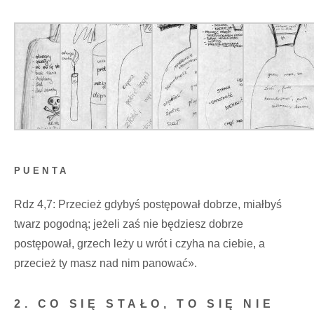
PUENTA
Rdz 4,7: Przecież gdybyś postępował dobrze, miałbyś
twarz pogodną; jeżeli zaś nie będziesz dobrze
postępował, grzech leży u wrót i czyha na ciebie, a
przecież ty masz nad nim panować».
2. CO SIĘ STAŁO, TO SIĘ NIE