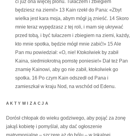
ci już ona więcej plonu. Tułaczem i zbiegiem
będziesz na ziemi!» 13 Kain rzekł do Pana: «Zbyt
wielka jest kara moja, abym mógł ją znieść. 14 Skoro
mnie teraz wypędzasz z tej roli, i mam się ukrywać
przed tobą, i być tułaczem i zbiegiem na ziemi, każdy,
kto mnie spotka, będzie mógł mnie zabić!» 15 Ale
Pan mu powiedział: «O, nie! Ktokolwiek by zabił
Kaina, siedmiokrotną pomstę poniesie!» Dał też Pan
znamię Kainowi, aby go nie zabił, ktokolwiek go
spotka. 16 Po czym Kain odszedł od Pana i
zamieszkał w kraju Nod, na wschód od Edenu.
AKTYWIZACJA
Dorósł chłopak do wieku godziwego, aby pojąć za żonę
jakąś kobietę i pomyślał, aby dać ogłoszenie
matrymonialne – szczere aż do bólu – w lokalnej