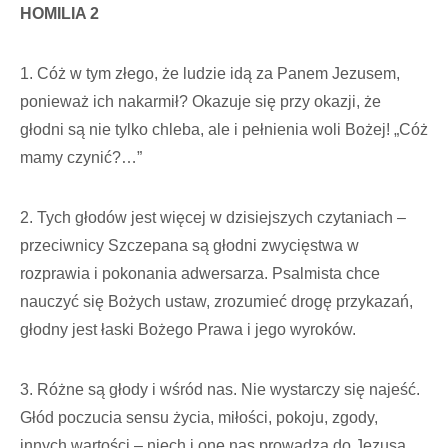
HOMILIA 2
1. Cóż w tym złego, że ludzie idą za Panem Jezusem,
ponieważ ich nakarmił? Okazuje się przy okazji, że
głodni są nie tylko chleba, ale i pełnienia woli Bożej! „Cóż
mamy czynić?…”
2. Tych głodów jest więcej w dzisiejszych czytaniach –
przeciwnicy Szczepana są głodni zwycięstwa w
rozprawia i pokonania adwersarza. Psalmista chce
nauczyć się Bożych ustaw, zrozumieć drogę przykazań,
głodny jest łaski Bożego Prawa i jego wyroków.
3. Różne są głody i wśród nas. Nie wystarczy się najeść.
Głód poczucia sensu życia, miłości, pokoju, zgody,
innych wartości – niech i one nas prowadzą do Jezusa.