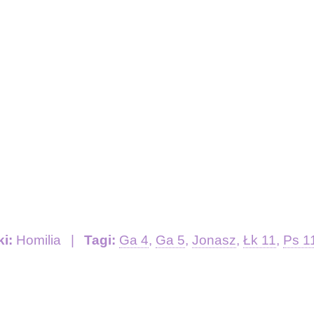
ki:
Homilia
Tagi:
Ga 4
,
Ga 5
,
Jonasz
,
Łk 11
,
Ps 1