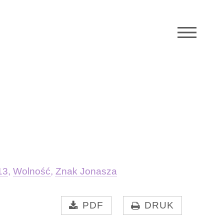
M
13
,
Wolność
,
Znak Jonasza
PDF
DRUK