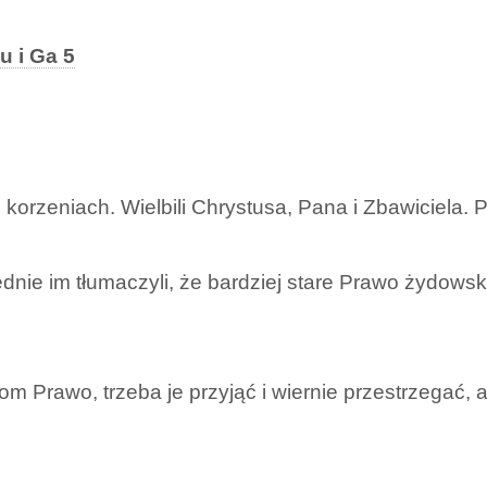
u i Ga 5
korzeniach. Wielbili Chrystusa, Pana i Zbawiciela. Prz
błędnie im tłumaczyli, że bardziej stare Prawo żydows
iom Prawo, trzeba je przyjąć i wiernie przestrzegać,