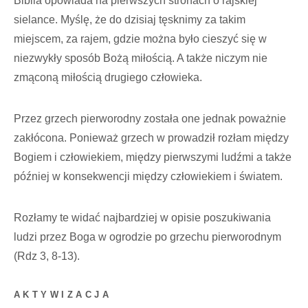
Biblia opowiada na pierwszych stronach o rajskiej
sielance. Myślę, że do dzisiaj tęsknimy za takim
miejscem, za rajem, gdzie można było cieszyć się w
niezwykły sposób Bożą miłością. A także niczym nie
zmąconą miłością drugiego człowieka.
Przez grzech pierworodny została one jednak poważnie
zakłócona. Ponieważ grzech w prowadził rozłam między
Bogiem i człowiekiem, między pierwszymi ludźmi a także
później w konsekwencji między człowiekiem i światem.
Rozłamy te widać najbardziej w opisie poszukiwania
ludzi przez Boga w ogrodzie po grzechu pierworodnym
(Rdz 3, 8-13).
AKTYWIZACJA