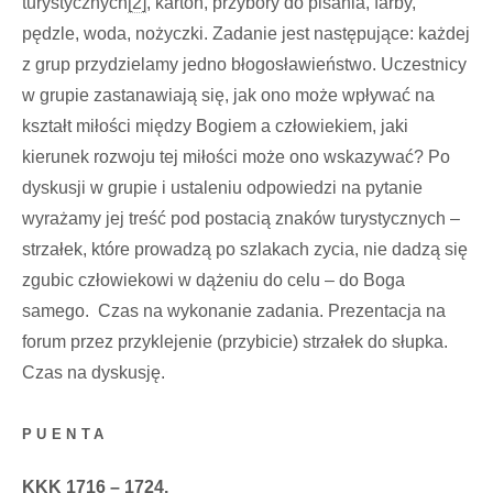
turystycznych
[2]
, karton, przybory do pisania, farby,
pędzle, woda, nożyczki. Zadanie jest następujące: każdej
z grup przydzielamy jedno błogosławieństwo. Uczestnicy
w grupie zastanawiają się, jak ono może wpływać na
kształt miłości między Bogiem a człowiekiem, jaki
kierunek rozwoju tej miłości może ono wskazywać? Po
dyskusji w grupie i ustaleniu odpowiedzi na pytanie
wyrażamy jej treść pod postacią znaków turystycznych –
strzałek, które prowadzą po szlakach zycia, nie dadzą się
zgubic człowiekowi w dążeniu do celu – do Boga
samego. Czas na wykonanie zadania. Prezentacja na
forum przez przyklejenie (przybicie) strzałek do słupka.
Czas na dyskusję.
PUENTA
KKK 1716 – 1724.