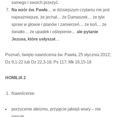
samego i swoich przeżyć.
Na wzór św. Pawła
… w dzisiejszym czytaniu nie jest
najważniejsze, że jechał… że Damaszek… że tyle
spraw w głowie i planów i zamierzeń… że koń… że
światło… że upadek i oślepienie…
ale pytanie
Jezusa, które usłyszał
…
Poznań, święto nawrócenia św. Pawła, 25 stycznia 2012;
Dz 9,1-22 lub Dz 22,3-16; Ps 117; Mk 16,15-18
HOMILIA 2
Nawrócenie:
porzucenie ateizmu, przyjęcie jakiejś wiary – nie
pasuje,