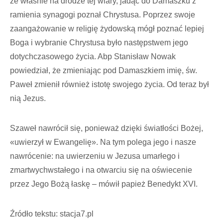
że właśnie na drodze tej wiary, jadąc do Damaszku z
ramienia synagogi poznał Chrystusa. Poprzez swoje
zaangażowanie w religię żydowską mógł poznać lepiej
Boga i wybranie Chrystusa było następstwem jego
dotychczasowego życia. Abp Stanisław Nowak
powiedział, że zmieniając pod Damaszkiem imię, św.
Paweł zmienił również istotę swojego życia. Od teraz był
nią Jezus.
Szaweł nawrócił się, ponieważ dzięki światłości Bożej,
«uwierzył w Ewangelię». Na tym polega jego i nasze
nawrócenie: na uwierzeniu w Jezusa umarłego i
zmartwychwstałego i na otwarciu się na oświecenie
przez Jego Bożą łaskę – mówił papież Benedykt XVI.
Źródło tekstu: stacja7.pl