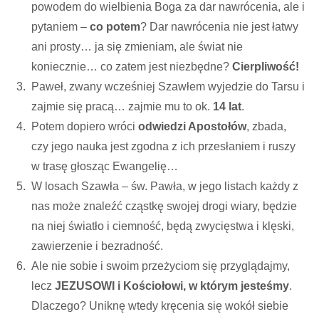
powodem do wielbienia Boga za dar nawrócenia, ale i
pytaniem –
co potem
? Dar nawrócenia nie jest łatwy
ani prosty… ja się zmieniam, ale świat nie
koniecznie… co zatem jest niezbędne?
Cierpliwość!
Paweł, zwany wcześniej Szawłem wyjedzie do Tarsu i
zajmie się pracą… zajmie mu to ok.
14 lat
.
Potem dopiero wróci
odwiedzi Apostołów
, zbada,
czy jego nauka jest zgodna z ich przesłaniem i ruszy
w trasę głosząc Ewangelię…
W losach Szawła – św. Pawła, w jego listach każdy z
nas może znaleźć cząstkę swojej drogi wiary, będzie
na niej światło i ciemność, będą zwycięstwa i klęski,
zawierzenie i bezradność.
Ale nie sobie i swoim przeżyciom się przyglądajmy,
lecz
JEZUSOWI i Kościołowi, w którym jesteśmy
.
Dlaczego? Uniknę wtedy kręcenia się wokół siebie