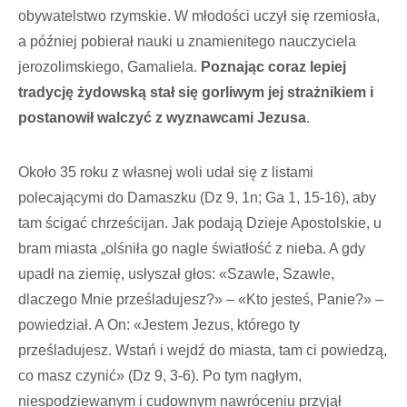
obywatelstwo rzymskie. W młodości uczył się rzemiosła,
a później pobierał nauki u znamienitego nauczyciela
jerozolimskiego, Gamaliela.
Poznając coraz lepiej
tradycję żydowską stał się gorliwym jej strażnikiem i
postanowił walczyć z wyznawcami Jezusa
.
Około 35 roku z własnej woli udał się z listami
polecającymi do Damaszku (Dz 9, 1n; Ga 1, 15-16), aby
tam ścigać chrześcijan. Jak podają Dzieje Apostolskie, u
bram miasta „olśniła go nagle światłość z nieba. A gdy
upadł na ziemię, usłyszał głos: «Szawle, Szawle,
dlaczego Mnie prześladujesz?» – «Kto jesteś, Panie?» –
powiedział. A On: «Jestem Jezus, którego ty
prześladujesz. Wstań i wejdź do miasta, tam ci powiedzą,
co masz czynić» (Dz 9, 3-6). Po tym nagłym,
niespodziewanym i cudownym nawróceniu przyjął