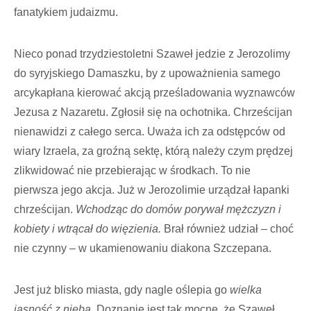
fanatykiem judaizmu.
Nieco ponad trzydziestoletni Szaweł jedzie z Jerozolimy
do syryjskiego Damaszku, by z upoważnienia samego
arcykapłana kierować akcją prześladowania wyznawców
Jezusa z Nazaretu. Zgłosił się na ochotnika. Chrześcijan
nienawidzi z całego serca. Uważa ich za odstępców od
wiary Izraela, za groźną sektę, którą należy czym prędzej
zlikwidować nie przebierając w środkach. To nie
pierwsza jego akcja. Już w Jerozolimie urządzał łapanki
chrześcijan.
Wchodząc do domów porywał mężczyzn i
kobiety i wtrącał do więzienia.
Brał również udział – choć
nie czynny – w ukamienowaniu diakona Szczepana.
Jest już blisko miasta, gdy nagle oślepia go
wielka
jasność z nieba
. Doznanie jest tak mocne, że Szaweł