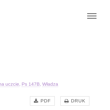
M
na uczcie
,
Ps 147B
,
Władza
PDF
DRUK