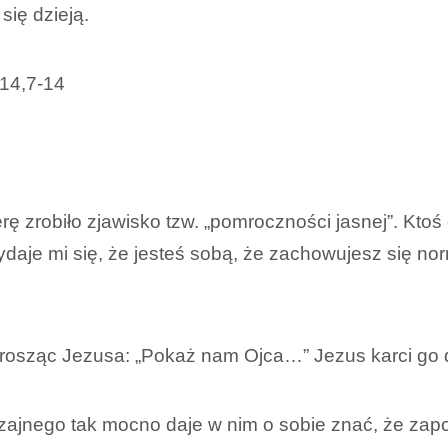
się dzieją.
 14,7-14
ierę zrobiło zjawisko tzw. „pomroczności jasnej”. Kto
je mi się, że jesteś sobą, że zachowujesz się normal
 prosząc Jezusa: „Pokaż nam Ojca…” Jezus karci go
zajnego tak mocno daje w nim o sobie znać, że zapom