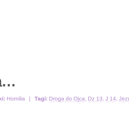
sa…
ki:
Homilia
Tagi:
Droga do Ojca
,
Dz 13
,
J 14
,
Jez