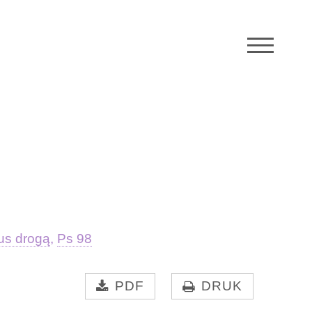
M
us drogą
,
Ps 98
PDF
DRUK