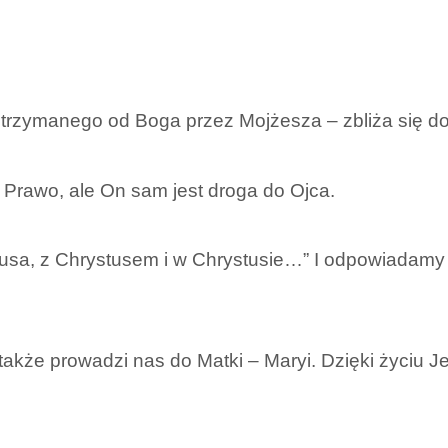
a otrzymanego od Boga przez Mojżesza – zbliża się 
 Prawo, ale On sam jest droga do Ojca.
stusa, z Chrystusem i w Chrystusie…” I odpowiadam
także prowadzi nas do Matki – Maryi. Dzięki życiu J