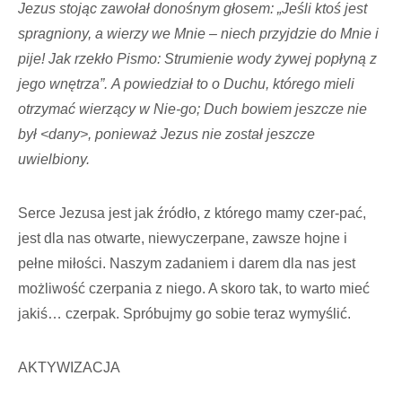
Jezus stojąc zawołał donośnym głosem: „Jeśli ktoś jest
spragniony, a wierzy we Mnie – niech przyjdzie do Mnie i
pije! Jak rzekło Pismo: Strumienie wody żywej popłyną z
jego wnętrza”. A powiedział to o Duchu, którego mieli
otrzymać wierzący w Nie-go; Duch bowiem jeszcze nie
był <dany>, ponieważ Jezus nie został jeszcze
uwielbiony.
Serce Jezusa jest jak źródło, z którego mamy czer-pać,
jest dla nas otwarte, niewyczerpane, zawsze hojne i
pełne miłości. Naszym zadaniem i darem dla nas jest
możliwość czerpania z niego. A skoro tak, to warto mieć
jakiś… czerpak. Spróbujmy go sobie teraz wymyślić.
AKTYWIZACJA