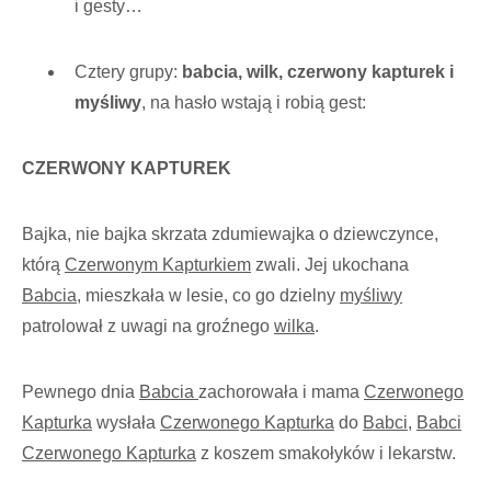
i gesty…
Cztery grupy:
babcia, wilk, czerwony kapturek i
myśliwy
, na hasło wstają i robią gest:
CZERWONY KAPTUREK
Bajka, nie bajka skrzata zdumiewajka o dziewczynce,
którą
Czerwonym Kapturkiem
zwali. Jej ukochana
Babcia
, mieszkała w lesie, co go dzielny
myśliwy
patrolował z uwagi na groźnego
wilka
.
Pewnego dnia
Babcia
zachorowała i mama
Czerwonego
Kapturka
wysłała
Czerwonego Kapturka
do
Babci
,
Babci
Czerwonego Kapturka
z koszem smakołyków i lekarstw.