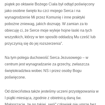
piątek po oktawie Bożego Ciała był odtąd poświęcony
jako osobne święto ku czci mojego Serca i na
wynagrodzenie Mi przez Komunię i inne praktyki
pobożne zniewag, jakich doznaję. W zamian za to
obiecuję ci, że Serce moje wyleje hojne łaski na tych
wszystkich, którzy w ten sposób oddadzą Mu cześć lub
przyczynią się do jej rozszerzenia”.
Na tym polega duchowość Serca Jezusowego – w
centrum jest wynagradzanie za grzechy, zwłaszcza
świętokradztwa wobec NS i przez osoby Bogu
poświęcone.
Od dzieciństwa także jesteśmy uczeni przystępowania w
I piątki miesiąca, zgodnie z obietnicą daną św.
Małgorzacie, że po takiej „serii” człowiek nie umrze bez