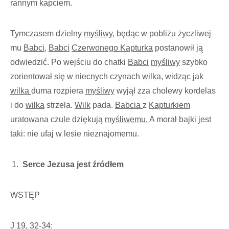
rannym kapciem.
Tymczasem dzielny
myśliwy,
będąc w pobliżu życzliwej
mu
Babci
,
Babci
Czerwonego Kapturka
postanowił ją
odwiedzić. Po wejściu do chatki
Babci
myśliwy
szybko
zorientował się w niecnych czynach
wilka
, widząc jak
wilka
duma rozpiera
myśliwy
wyjął zza cholewy kordelas
i do
wilka
strzela.
Wilk
pada.
Babcia
z
Kapturkiem
uratowana czule dziękują
myśliwemu.
A morał bajki jest
taki: nie ufaj w lesie nieznajomemu.
Serce Jezusa jest źródłem
WSTĘP
J 19, 32-34: