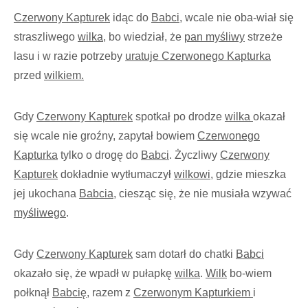
Czerwony Kapturek
idąc do
Babci
, wcale nie oba-wiał się
straszliwego
wilka
, bo wiedział, że
pan myśliwy
strzeże
lasu i w razie potrzeby
uratuje Czerwonego Kapturka
przed
wilkiem.
Gdy
Czerwony Kapturek
spotkał po drodze
wilka
okazał
się wcale nie groźny, zapytał bowiem
Czerwonego
Kapturka
tylko o drogę do
Babci
. Życzliwy
Czerwony
Kapturek
dokładnie wytłumaczył
wilkowi
, gdzie mieszka
jej ukochana
Babcia
, ciesząc się, że nie musiała wzywać
myśliwego
.
Gdy
Czerwony Kapturek
sam dotarł do chatki
Babci
okazało się, że wpadł w pułapkę
wilka
.
Wilk
bo-wiem
połknął
Babcię,
razem z
Czerwonym Kapturkiem
i