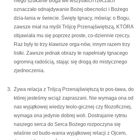
niego szukanie Boga we wszystkich rzeczach
oznaczało odnajdywanie Bożej obecności i Bożego
dzia-łania w świecie. Święty Ignacy, mówiąc o Bogu,
zawsze miał na myśli Trójcę Przenajświętszą, KTÓRA
objawiała mu się poprzez proste, co-dziennie rzeczy.
Raz były to trzy klawisze orga-nów, innym razem trzy
listki. Zawsze jednak obrazy te napełniały Ignacego
ogromną radością, stając się drogą do mistycznego
zjednoczenia.
Żywa relacja z Trójcą Przenajświętszą to pos-tawa, do
której jesteśmy wciąż zapraszani. Nie wymaga ona od
nas wyjątkowej wiedzy teolo-gicznej czy filozoficznej,
wymaga ona jedynie dobrej woli. Dostrajanie rytmu
naszego serca do Serca Bożego rozpoczyna się
właśnie od budo-wania wyjątkowej relacji z Ojcem,