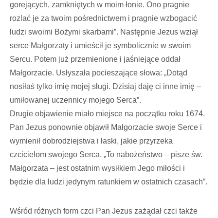
gorejących, zamkniętych w moim łonie. Ono pragnie
rozlać je za twoim pośrednictwem i pragnie wzbogacić
ludzi swoimi Bożymi skarbami”. Następnie Jezus wziął
serce Małgorzaty i umieścił je symbolicznie w swoim
Sercu. Potem już przemienione i jaśniejące oddał
Małgorzacie. Usłyszała pocieszające słowa: „Dotąd
nosiłaś tylko imię mojej sługi. Dzisiaj daję ci inne imię –
umiłowanej uczennicy mojego Serca”.
Drugie objawienie miało miejsce na początku roku 1674.
Pan Jezus ponownie objawił Małgorzacie swoje Serce i
wymienił dobrodziejstwa i łaski, jakie przyrzeka
czcicielom swojego Serca. „To nabożeństwo – pisze św.
Małgorzata – jest ostatnim wysiłkiem Jego miłości i
będzie dla ludzi jedynym ratunkiem w ostatnich czasach”.
Wśród różnych form czci Pan Jezus zażądał czci także