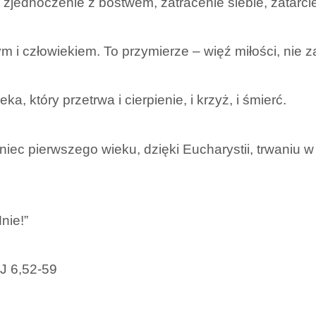
o zjednoczenie z bóstwem, zatracenie siebie, zatarci
ym i człowiekiem. To przymierze – więź miłości, nie z
a, który przetrwa i cierpienie, i krzyż, i śmierć.
niec pierwszego wieku, dzięki Eucharystii, trwaniu w 
nie!”
J 6,52-59