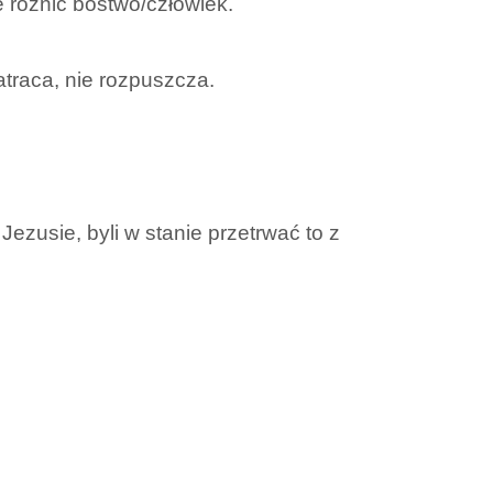
e różnic bóstwo/człowiek.
atraca, nie rozpuszcza.
Jezusie, byli w stanie przetrwać to z