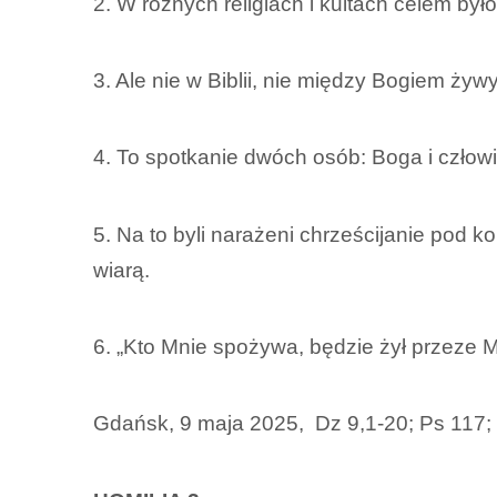
2. W różnych religiach i kultach celem był
3. Ale nie w Biblii, nie między Bogiem żyw
4. To spotkanie dwóch osób: Boga i człowiek
5. Na to byli narażeni chrześcijanie pod ko
wiarą.
6. „Kto Mnie spożywa, będzie żył przeze M
Gdańsk, 9 maja 2025, Dz 9,1-20; Ps 117; 