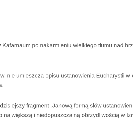
afarnaum po nakarmieniu wielkiego tłumu nad brzeg
ów, nie umieszcza opisu ustanowienia Eucharystii w W
a.
zisiejszy fragment „Janową formą słów ustanowienia
ło największą i niedopuszczalną obrzydliwością w Iz