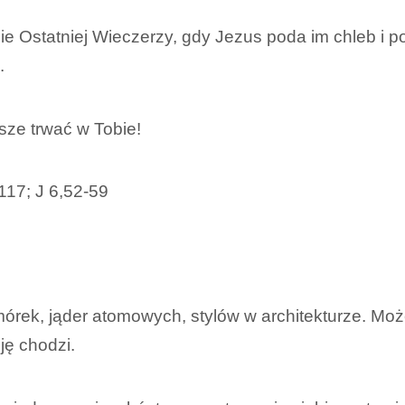
e Ostatniej Wieczerzy, gdy Jezus poda im chleb i pow
.
sze trwać w Tobie!
117; J 6,52-59
mórek, jąder atomowych, stylów w architekturze. Mo
zję chodzi.