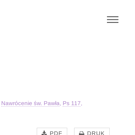
M
,
Nawrócenie św. Pawła
,
Ps 117
,
PDF
DRUK