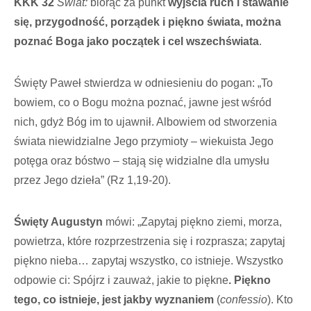
KKK 32
Świat:
biorąc za punkt
wyjścia ruch i stawanie
się, przygodność, porządek i piękno świata, można
poznać Boga jako początek i cel wszechświata
.
Święty Paweł stwierdza w odniesieniu do pogan: „To
bowiem, co o Bogu można poznać, jawne jest wśród
nich, gdyż Bóg im to ujawnił. Albowiem od stworzenia
świata niewidzialne Jego przymioty – wiekuista Jego
potęga oraz bóstwo – stają się widzialne dla umysłu
przez Jego dzieła” (Rz 1,19-20).
Święty Augustyn
mówi: „Zapytaj piękno ziemi, morza,
powietrza, które rozprzestrzenia się i rozprasza; zapytaj
piękno nieba… zapytaj wszystko, co istnieje. Wszystko
odpowie ci: Spójrz i zauważ, jakie to piękne
. Piękno
tego, co istnieje, jest jakby wyznaniem
(
confessio
). Kto