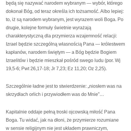
będą się nazywać narodem wybranym — wybór, którego
dokonał Bóg, od teraz określa ich tożsamość. Albo lepiej:
to, iż są narodem wybranym, jest wyrazem woli Boga. Po
drugie, kolejne formuły świetnie wyrażają
charakterystyczną dla przymierza wzajemność relacji:
Izrael będzie szczególną własnością Pana — królestwem
kapłanów, narodem świętym — a Bóg będzie Bogiem
Izraelitów i będzie mieszkał pośród swego ludu (por. Wj
19,5-6; Pwt 26,17-18; Jr 7,23; Ez 11,20; Oz 2,25).
Szczególnie ładne jest to stwierdzenie: „niosłem was na
skrzydłach orlich i przywiodłem was do Mnie”…
Kapitalnie oddaje pełną troski ojcowską miłość Pana
Boga. Tu widać, jak na dłoni, że przymierze rozumiane
w sensie religijnym nie jest układem prawniczym,