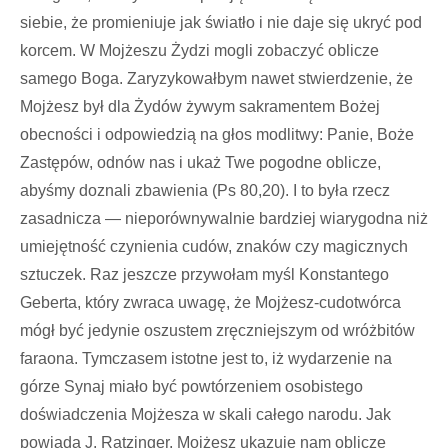
siebie, że promieniuje jak światło i nie daje się ukryć pod
korcem. W Mojżeszu Żydzi mogli zobaczyć oblicze
samego Boga. Zaryzykowałbym nawet stwierdzenie, że
Mojżesz był dla Żydów żywym sakramentem Bożej
obecności i odpowiedzią na głos modlitwy: Panie, Boże
Zastępów, odnów nas i ukaż Twe pogodne oblicze,
abyśmy doznali zbawienia (Ps 80,20). I to była rzecz
zasadnicza — nieporównywalnie bardziej wiarygodna niż
umiejętność czynienia cudów, znaków czy magicznych
sztuczek. Raz jeszcze przywołam myśl Konstantego
Geberta, który zwraca uwagę, że Mojżesz-cudotwórca
mógł być jedynie oszustem zręczniejszym od wróżbitów
faraona. Tymczasem istotne jest to, iż wydarzenie na
górze Synaj miało być powtórzeniem osobistego
doświadczenia Mojżesza w skali całego narodu. Jak
powiada J. Ratzinger, Mojżesz ukazuje nam oblicze