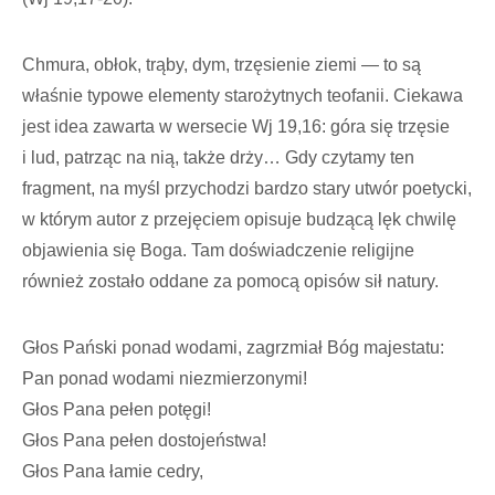
Chmura, obłok, trąby, dym, trzęsienie ziemi — to są
właśnie typowe elementy starożytnych teofanii. Ciekawa
jest idea zawarta w wersecie Wj 19,16: góra się trzęsie
i lud, patrząc na nią, także drży… Gdy czytamy ten
fragment, na myśl przychodzi bardzo stary utwór poetycki,
w którym autor z przejęciem opisuje budzącą lęk chwilę
objawienia się Boga. Tam doświadczenie religijne
również zostało oddane za pomocą opisów sił natury.
Głos Pański ponad wodami, zagrzmiał Bóg majestatu:
Pan ponad wodami niezmierzonymi!
Głos Pana pełen potęgi!
Głos Pana pełen dostojeństwa!
Głos Pana łamie cedry,