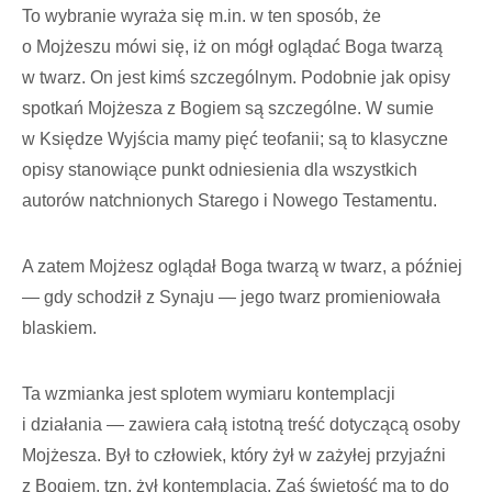
To wybranie wyraża się m.in. w ten sposób, że
o Mojżeszu mówi się, iż on mógł oglądać Boga twarzą
w twarz. On jest kimś szczególnym. Podobnie jak opisy
spotkań Mojżesza z Bogiem są szczególne. W sumie
w Księdze Wyjścia mamy pięć teofanii; są to klasyczne
opisy stanowiące punkt odniesienia dla wszystkich
autorów natchnionych Starego i Nowego Testamentu.
A zatem Mojżesz oglądał Boga twarzą w twarz, a później
— gdy schodził z Synaju — jego twarz promieniowała
blaskiem.
Ta wzmianka jest splotem wymiaru kontemplacji
i działania — zawiera całą istotną treść dotyczącą osoby
Mojżesza. Był to człowiek, który żył w zażyłej przyjaźni
z Bogiem, tzn. żył kontemplacją. Zaś świętość ma to do