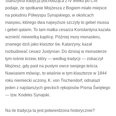
Starożytna tradycja pochodząca z IV wieku po Chr.
podaje, że spotkanie Mojżesza z Bogiem miało miejsce
na południu Półwyspu Synajskiego, w okolicach
masywu, którego dwa najwyższe szczyty to gebel mussa
i gebel qatarin. To tam matka cesarza Konstantyna kazała
wznieść niewielką kaplicę. Później mury monasteru,
znanego dziś jako klasztor św. Katarzyny, kazał
rozbudować cesarz Justynian. Do dzisiaj w monasterze
tym rośnie krzew, który — według tradycji — zobaczył
Mojżesz, gdy pasł na pustyni owce swojego teścia.
Nawiasem mówiąc, to właśnie w tym klasztorze w 1844
roku niemiecki uczony, K. von Tischendorf, odnalazł
jeden z najstarszych greckich rękopisów Pisma Świętego
— tzw. Kodeks Synajski.
Na ile tradycja ta jest potwierdzona historycznie?