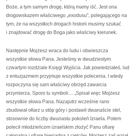
Boże, a tym samym drogę, którą mamy iść. Jest ona
drogowskazem właściwego „exodusu”, polegającego na
tym, że na wszystkich drogach historii musimy szukać
i znajdować drogę do Boga jako właściwy kierunek.
Następnie Mojżesz wraca do ludu i obwieszcza
wszystkie słowa Pana. Jesteśmy w dwudziestym
czwartym rozdziale Księgi Wyjścia. Jak powiedziałeś, lud
z entuzjazmem przyjmuje wszystkie polecenia. I wtedy
rozpoczyna się sam właściwy obrzęd zawarcia
przymierza. Sporo tu symboli… „Spisał więc Mojżesz
wszystkie słowa Pana. Nazajutrz wcześnie rano
zbudował ołtarz u stóp góry i postawił dwanaście stel,
stosownie do liczby dwunastu pokoleń Izraela. Potem
polecił młodzieńcom izraelskim złożyć Panu ofiarę
całopalną i ofiarę biesiadną z cielców. Mojżesz zaś wziął