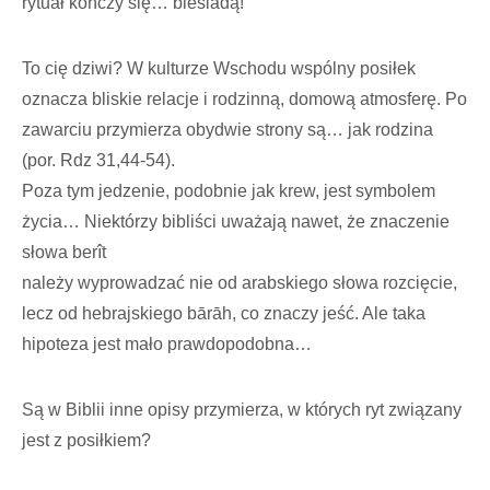
rytuał kończy się… biesiadą!
To cię dziwi? W kulturze Wschodu wspólny posiłek
oznacza bliskie relacje i rodzinną, domową atmosferę. Po
zawarciu przymierza obydwie strony są… jak rodzina
(por. Rdz 31,44-54).
Poza tym jedzenie, podobnie jak krew, jest symbolem
życia… Niektórzy bibliści uważają nawet, że znaczenie
słowa berît
należy wyprowadzać nie od arabskiego słowa rozcięcie,
lecz od hebrajskiego bārāh, co znaczy jeść. Ale taka
hipoteza jest mało prawdopodobna…
Są w Biblii inne opisy przymierza, w których ryt związany
jest z posiłkiem?