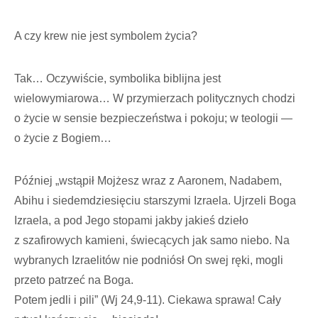
A czy krew nie jest symbolem życia?
Tak… Oczywiście, symbolika biblijna jest
wielowymiarowa… W przymierzach politycznych chodzi
o życie w sensie bezpieczeństwa i pokoju; w teologii —
o życie z Bogiem…
Później „wstąpił Mojżesz wraz z Aaronem, Nadabem,
Abihu i siedemdziesięciu starszymi Izraela. Ujrzeli Boga
Izraela, a pod Jego stopami jakby jakieś dzieło
z szafirowych kamieni, świecących jak samo niebo. Na
wybranych Izraelitów nie podniósł On swej ręki, mogli
przeto patrzeć na Boga.
Potem jedli i pili” (Wj 24,9-11). Ciekawa sprawa! Cały