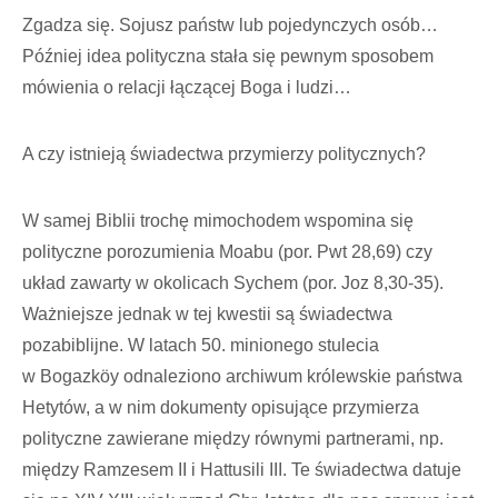
Zgadza się. Sojusz państw lub pojedynczych osób…
Później idea polityczna stała się pewnym sposobem
mówienia o relacji łączącej Boga i ludzi…
A czy istnieją świadectwa przymierzy politycznych?
W samej Biblii trochę mimochodem wspomina się
polityczne porozumienia Moabu (por. Pwt 28,69) czy
układ zawarty w okolicach Sychem (por. Joz 8,30-35).
Ważniejsze jednak w tej kwestii są świadectwa
pozabiblijne. W latach 50. minionego stulecia
w Bogazköy odnaleziono archiwum królewskie państwa
Hetytów, a w nim dokumenty opisujące przymierza
polityczne zawierane między równymi partnerami, np.
między Ramzesem II i Hattusili III. Te świadectwa datuje