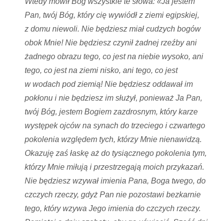
Wtedy mówił Bóg wszystkie te słowa: «Ja jestem
Pan, twój Bóg, który cię wywiódł z ziemi egipskiej,
z domu niewoli. Nie będziesz miał cudzych bogów
obok Mnie! Nie będziesz czynił żadnej rzeźby ani
żadnego obrazu tego, co jest na niebie wysoko, ani
tego, co jest na ziemi nisko, ani tego, co jest
w wodach pod ziemią! Nie będziesz oddawał im
pokłonu i nie będziesz im służył, ponieważ Ja Pan,
twój Bóg, jestem Bogiem zazdrosnym, który karze
występek ojców na synach do trzeciego i czwartego
pokolenia względem tych, którzy Mnie nienawidzą.
Okazuję zaś łaskę aż do tysiącznego pokolenia tym,
którzy Mnie miłują i przestrzegają moich przykazań.
Nie będziesz wzywał imienia Pana, Boga twego, do
czczych rzeczy, gdyż Pan nie pozostawi bezkarnie
tego, który wzywa Jego imienia do czczych rzeczy.