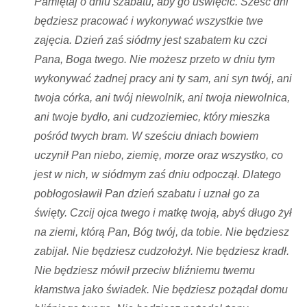
Pamiętaj o dniu szabatu, aby go uświęcić. Sześć dni
będziesz pracować i wykonywać wszystkie twe
zajęcia. Dzień zaś siódmy jest szabatem ku czci
Pana, Boga twego. Nie możesz przeto w dniu tym
wykonywać żadnej pracy ani ty sam, ani syn twój, ani
twoja córka, ani twój niewolnik, ani twoja niewolnica,
ani twoje bydło, ani cudzoziemiec, który mieszka
pośród twych bram. W sześciu dniach bowiem
uczynił Pan niebo, ziemię, morze oraz wszystko, co
jest w nich, w siódmym zaś dniu odpoczął. Dlatego
pobłogosławił Pan dzień szabatu i uznał go za
święty. Czcij ojca twego i matkę twoją, abyś długo żył
na ziemi, którą Pan, Bóg twój, da tobie. Nie będziesz
zabijał. Nie będziesz cudzołożył. Nie będziesz kradł.
Nie będziesz mówił przeciw bliźniemu twemu
kłamstwa jako świadek. Nie będziesz pożądał domu