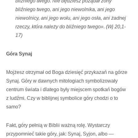
bliźniego twego. Nie będziesz pożądał żony
bliźniego twego, ani jego niewolnika, ani jego
niewolnicy, ani jego wołu, ani jego osła, ani żadnej
rzeczy, która należy do bliźniego twego». (Wj 20,1-
17)
Góra Synaj
Mojżesz otrzymał od Boga dziesięć przykazań na górze
Synaj. Góry w dawnych mitologiach symbolizowały
centrum świata i dlatego były miejscem spotkań bogów
z ludźmi. Czy w biblijnej symbolice góry chodzi o to
samo?
Fakt, góry pełnią w Biblii ważną rolę. Wystarczy
przypomnieć takie góry, jak: Synaj, Syjon, albo —