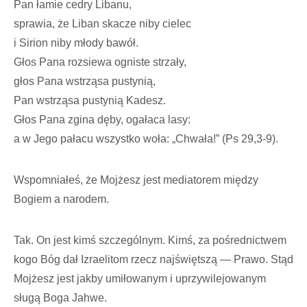
Pan łamie cedry Libanu,
sprawia, że Liban skacze niby cielec
i Sirion niby młody bawół.
Głos Pana rozsiewa ogniste strzały,
głos Pana wstrząsa pustynią,
Pan wstrząsa pustynią Kadesz.
Głos Pana zgina dęby, ogałaca lasy:
a w Jego pałacu wszystko woła: „Chwała!” (Ps 29,3-9).
Wspomniałeś, że Mojżesz jest mediatorem między
Bogiem a narodem.
Tak. On jest kimś szczególnym. Kimś, za pośrednictwem
kogo Bóg dał Izraelitom rzecz najświętszą — Prawo. Stąd
Mojżesz jest jakby umiłowanym i uprzywilejowanym
sługą Boga Jahwe.