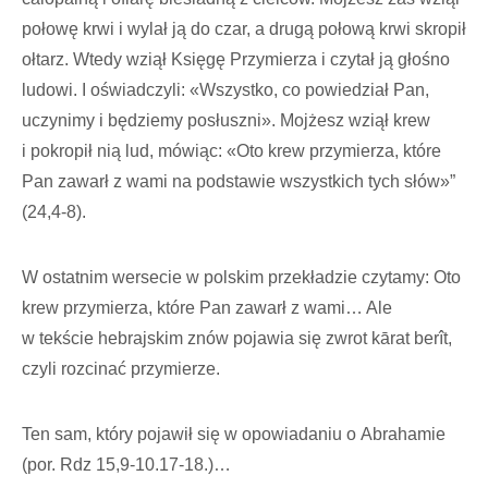
połowę krwi i wylał ją do czar, a drugą połową krwi skropił
ołtarz. Wtedy wziął Księgę Przymierza i czytał ją głośno
ludowi. I oświadczyli: «Wszystko, co powiedział Pan,
uczynimy i będziemy posłuszni». Mojżesz wziął krew
i pokropił nią lud, mówiąc: «Oto krew przymierza, które
Pan zawarł z wami na podstawie wszystkich tych słów»”
(24,4-8).
W ostatnim wersecie w polskim przekładzie czytamy: Oto
krew przymierza, które Pan zawarł z wami… Ale
w tekście hebrajskim znów pojawia się zwrot kārat berît,
czyli rozcinać przymierze.
Ten sam, który pojawił się w opowiadaniu o Abrahamie
(por. Rdz 15,9-10.17-18.)…