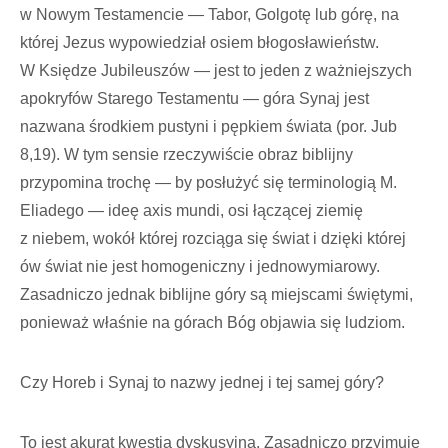
w Nowym Testamencie — Tabor, Golgotę lub górę, na
której Jezus wypowiedział osiem błogosławieństw.
W Księdze Jubileuszów — jest to jeden z ważniejszych
apokryfów Starego Testamentu — góra Synaj jest
nazwana środkiem pustyni i pępkiem świata (por. Jub
8,19). W tym sensie rzeczywiście obraz biblijny
przypomina trochę — by posłużyć się terminologią M.
Eliadego — ideę axis mundi, osi łączącej ziemię
z niebem, wokół której rozciąga się świat i dzięki której
ów świat nie jest homogeniczny i jednowymiarowy.
Zasadniczo jednak biblijne góry są miejscami świętymi,
ponieważ właśnie na górach Bóg objawia się ludziom.
Czy Horeb i Synaj to nazwy jednej i tej samej góry?
To jest akurat kwestia dyskusyjna. Zasadniczo przyjmuje