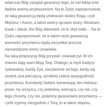
wówczas Bóg zażądał gwarancji tego, że lud faktycznie
będzie wierny przykazaniom. Na to Żydzi zaproponowali,
że taką gwarancją będą umiłowani słudzy Boga, czyli
Mojżesz i Aaron, a także wielcy ojcowie wiary: Abraham,
Izaak i Jakub. Ale Bóg stwierdził, że to zbyt mało… Na to
Żydzi zaproponowali, że w takim razie gwarancją
wierności przymierzu będą wszystkie jeszcze
nienarodzone dzieci izraelskie.
Na taką propozycję Bóg przystał i oświadczył: W ich
imieniu daję wam Moją Torę. Dlatego, w myśl tradycji
żydowskiej, każdy Żyd, niezależnie od tego, kiedy się
urodził, jest pieczęcią, od której zależy wiarygodność
przymierza. Konstanty Gebert, komentując ten midrasz,
pisze: my wszyscy, czy jesteśmy, wierzący, czy nie, czy
tego chcemy, czy nie, jesteśmy gwarantami przymierza —
i jeśli żyjemy niezgodnie z Torą, to w takim stopniu,