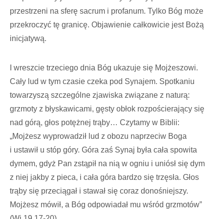
przestrzeni na sferę sacrum i profanum. Tylko Bóg może
przekroczyć tę granicę. Objawienie całkowicie jest Bożą
inicjatywą.
I wreszcie trzeciego dnia Bóg ukazuje się Mojżeszowi.
Cały lud w tym czasie czeka pod Synajem. Spotkaniu
towarzyszą szczególne zjawiska związane z naturą:
grzmoty z błyskawicami, gęsty obłok rozpościerający się
nad górą, głos potężnej trąby… Czytamy w Biblii:
„Mojżesz wyprowadził lud z obozu naprzeciw Boga
i ustawił u stóp góry. Góra zaś Synaj była cała spowita
dymem, gdyż Pan zstąpił na nią w ogniu i uniósł się dym
z niej jakby z pieca, i cała góra bardzo się trzęsła. Głos
trąby się przeciągał i stawał się coraz donośniejszy.
Mojżesz mówił, a Bóg odpowiadał mu wśród grzmotów”
(Wj 19,17-20).