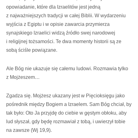
opowiadanie, które dla Izraelitów jest jedną
z najważniejszych tradycji w całej Biblii. W wydarzeniu
wyjścia z Egiptu i w opisie zawarcia przymierza
synajskiego Izraelici widzą źródło swej narodowej
i religijnej tożsamości. Te dwa momenty historii są ze
sobą ściśle powiązane.
Ale Bóg nie ukazuje się całemu ludowi. Rozmawia tylko
z Mojżeszem…
Zgadza się. Mojżesz ukazany jest w Pięcioksięgu jako
pośrednik między Bogiem a Izraelem. Sam Bóg chciał, by
tak było: Oto Ja przyjdę do ciebie w gęstym obłoku, aby
lud słyszał, gdy będę rozmawiał z tobą, i uwierzył tobie
na zawsze (Wj 19,9).