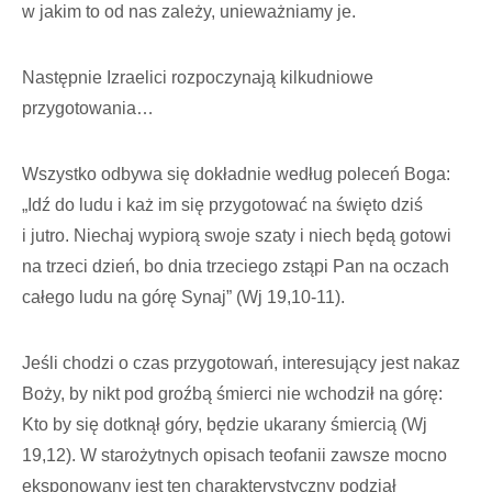
w jakim to od nas zależy, unieważniamy je.
Następnie Izraelici rozpoczynają kilkudniowe
przygotowania…
Wszystko odbywa się dokładnie według poleceń Boga:
„Idź do ludu i każ im się przygotować na święto dziś
i jutro. Niechaj wypiorą swoje szaty i niech będą gotowi
na trzeci dzień, bo dnia trzeciego zstąpi Pan na oczach
całego ludu na górę Synaj” (Wj 19,10-11).
Jeśli chodzi o czas przygotowań, interesujący jest nakaz
Boży, by nikt pod groźbą śmierci nie wchodził na górę:
Kto by się dotknął góry, będzie ukarany śmiercią (Wj
19,12). W starożytnych opisach teofanii zawsze mocno
eksponowany jest ten charakterystyczny podział