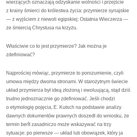
wierzących oznaczają odzyskanie wolności i przejście
z krainy śmierci do królestwa życia: przymierze synajskie
— z wyjściem z niewoli egipskiej; Ostatnia Wieczerza —
ze śmiercią Chrystusa na krzyżu.
Właściwie co to jest przymierze? Jak można je
zdefiniować?
Najprościej mówiąc, przymierze to porozumienie, czyli
umowa między dwoma stronami. W starożytnym świecie
układ przymierza był ideą złożoną i ewoluującą, stąd dziś
trudno jednoznacznie go zdefiniować. Jeśli chodzi
o etymologię pojęcia, E. Kutsch na podstawie analizy
dawnych dokumentów prawnych doszedł do wniosku, że
termin berît zasadniczo może wskazywać na trzy
sytuacje: po pierwsze — układ lub obowiązek, który ja