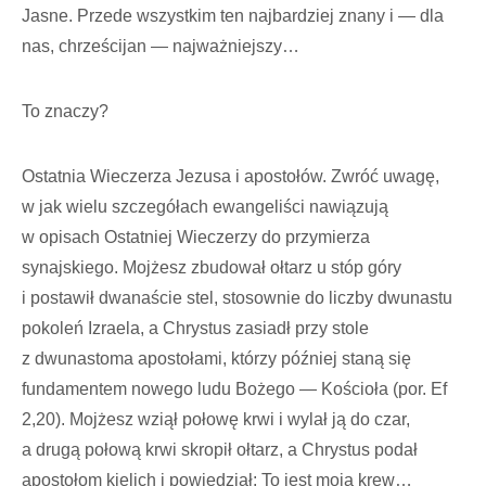
Jasne. Przede wszystkim ten najbardziej znany i — dla
nas, chrześcijan — najważniejszy…
To znaczy?
Ostatnia Wieczerza Jezusa i apostołów. Zwróć uwagę,
w jak wielu szczegółach ewangeliści nawiązują
w opisach Ostatniej Wieczerzy do przymierza
synajskiego. Mojżesz zbudował ołtarz u stóp góry
i postawił dwanaście stel, stosownie do liczby dwunastu
pokoleń Izraela, a Chrystus zasiadł przy stole
z dwunastoma apostołami, którzy później staną się
fundamentem nowego ludu Bożego — Kościoła (por. Ef
2,20). Mojżesz wziął połowę krwi i wylał ją do czar,
a drugą połową krwi skropił ołtarz, a Chrystus podał
apostołom kielich i powiedział: To jest moja krew…