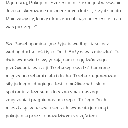
Mądrością, Pokojem i Szczęściem. Piękne jest wezwanie
Jezusa, skierowane do zmęczonych lu­dzi: „Przyjdźcie do
Mnie wszy­scy, którzy utrudzeni i obciążeni jesteście, a Ja
was pokrzepię”.
Św. Paweł upomina: „nie żyje­cie według ciała, lecz
według du­cha, jeśli tylko Duch Boży w was mieszka”. Te
dwie wypowiedzi wytyczają nam drogę twórczego
przeżywania wakacji. Trzeba wprowadzić harmonię
między potrzebami ciała i ducha. Trzeba zregenerować
siły jednego i dru­giego. Jest to możliwe w bliskim
spotkaniu z Jezusem, który zna smak naszego
zmęczenia i prag­nie nas pokrzepić. To Jego Duch,
mieszkając w naszych sercach, wypełnia je mocą i
pokojem, a przez to prawdziwym szczęściem.