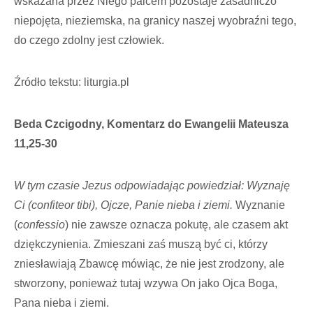
wskazana przez Niego palcem pozostaje zasadniczo
niepojęta, nieziemska, na granicy naszej wyobraźni tego,
do czego zdolny jest człowiek.
Źródło tekstu: liturgia.pl
Beda Czcigodny, Komentarz do Ewangelii Mateusza
11,25-30
W tym czasie Jezus odpowiadając powiedział: Wyznaję
Ci (confiteor tibi), Ojcze, Panie nieba i ziemi.
Wyznanie
(
confessio
) nie zawsze oznacza pokutę, ale czasem akt
dziękczynienia. Zmieszani zaś muszą być ci, którzy
zniesławiają Zbawcę mówiąc, że nie jest zrodzony, ale
stworzony, ponieważ tutaj wzywa On jako Ojca Boga,
Pana nieba i ziemi.