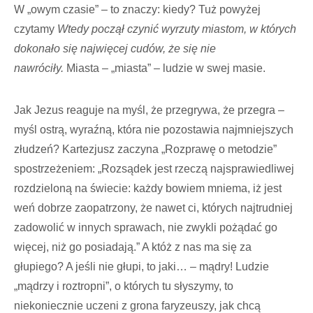
W „owym czasie” – to znaczy: kiedy? Tuż powyżej
czytamy
Wtedy począł czynić wyrzuty miastom, w których
dokonało się najwięcej cudów, że się nie
nawróciły.
Miasta – „miasta” – ludzie w swej masie.
Jak Jezus reaguje na myśl, że przegrywa, że przegra –
myśl ostrą, wyraźną, która nie pozostawia najmniejszych
złudzeń? Kartezjusz zaczyna „Rozprawę o metodzie”
spostrzeżeniem: „Rozsądek jest rzeczą najsprawiedliwej
rozdzieloną na świecie: każdy bowiem mniema, iż jest
weń dobrze zaopatrzony, że nawet ci, których najtrudniej
zadowolić w innych sprawach, nie zwykli pożądać go
więcej, niż go posiadają.” A któż z nas ma się za
głupiego? A jeśli nie głupi, to jaki… – mądry! Ludzie
„mądrzy i roztropni”, o których tu słyszymy, to
niekoniecznie uczeni z grona faryzeuszy, jak chcą