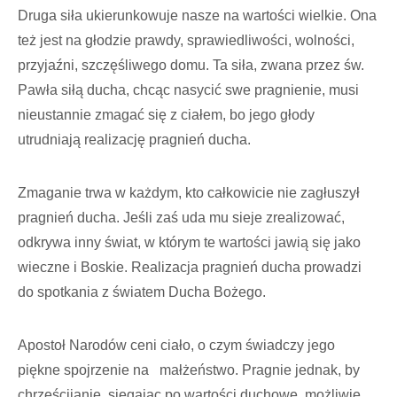
Druga siła ukierunkowuje nasze na wartości wielkie. Ona
też jest na głodzie prawdy, sprawiedliwości, wolności,
przyjaźni, szczęśliwego domu. Ta siła, zwana przez św.
Pawła siłą ducha, chcąc nasycić swe pragnie­nie, musi
nieustannie zmagać się z ciałem, bo jego głody
utrudniają realizację pragnień ducha.
Zmaganie trwa w każdym, kto całkowicie nie zagłuszył
pragnień ducha. Jeśli zaś uda mu sieje zre­alizować,
odkrywa inny świat, w którym te wartości jawią się jako
wieczne i Boskie. Realizacja pra­gnień ducha prowadzi
do spotka­nia z światem Ducha Bożego.
Apostoł Narodów ceni ciało, o czym świadczy jego
piękne spojrzenie na małżeństwo. Pragnie jednak, by
chrześcijanie, sięgając po wartości duchowe, możliwie