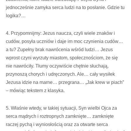
jednocześnie zamyka serca ludzi na to posłanie. Gdzie tu
logika?…
4. Przypomnijmy: Jezus naucza, czyli wiele znaków i
cudów, posyła uczniów i daje im moc czynienia cudów…
a tu? Zupełny brak nawrócenia wśród ludzi… Jezus
wprost czyni wyrzuty miastom, społecznościom, że się
nie nawróciły. Tłumy oczywiście chętnie słuchają,
przynoszą chorych i udręczonych. Ale… cały wysiłek
Jezusa idzie na marne… przegrana… „Jak krew w piach”
– mówiąc tekstem z klasyka.
5. Właśnie wtedy, w takiej sytuacji, Syn wielbi Ojca za
serca mądrych i roztropnych zamknięte… zamknięte
raczej pychą i wyniosłością oraz za otwarte serca