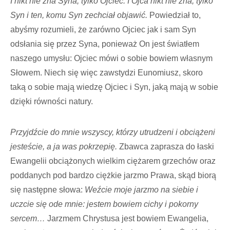
I nikt nie zna Syna, tylko Ojciec. I Ojca nikt nie zna, tylko
Syn i ten, komu Syn zechciał objawić.
Powiedział to,
abyśmy rozumieli, że zarówno Ojciec jak i sam Syn
odsłania się przez Syna, ponieważ On jest światłem
naszego umysłu: Ojciec mówi o sobie bowiem własnym
Słowem. Niech się więc zawstydzi Eunomiusz, skoro
taką o sobie mają wiedzę Ojciec i Syn, jaką mają w sobie
dzięki równości natury.
Przyjdźcie do mnie wszyscy, którzy utrudzeni i obciążeni
jesteście, a ja was pokrzepię.
Zbawca zaprasza do łaski
Ewangelii obciążonych wielkim ciężarem grzechów oraz
poddanych pod bardzo ciężkie jarzmo Prawa, skąd biorą
się następne słowa:
Weźcie moje jarzmo na siebie i
uczcie się ode mnie: jestem bowiem cichy i pokorny
sercem…
Jarzmem Chrystusa jest bowiem Ewangelia,