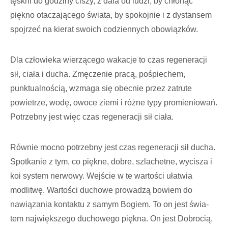
tęskni do godziny ciszy, z dala od ludzi, by chłonąć
piękno otaczającego świata, by spokojnie i z dystansem
spojrzeć na kierat swoich codzien­nych obowiązków.
Dla człowieka wierzącego wakacje to czas regeneracji
sił, ciała i ducha. Zmęczenie pracą, pośpiechem,
punktualnością, wzmaga się obecnie przez zatrute
powietrze, wodę, owoce ziemi i różne typy promieniowań.
Potrzebny jest więc czas regeneracji sił ciała.
Równie mocno potrzebny jest czas regeneracji sił ducha.
Spotkanie z tym, co piękne, dobre, szlachetne, wycisza i
koi system nerwowy. Wejście w te wartości ułatwia
modlitwę. War­tości duchowe prowadzą bo­wiem do
nawiązania kontaktu z samym Bogiem. To on jest świa­
tem największego duchowego piękna. On jest Dobrocią,