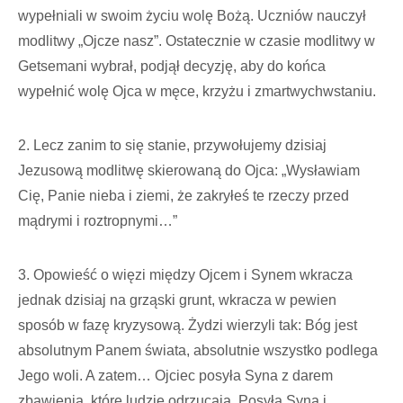
wypełniali w swoim życiu wolę Bożą. Uczniów nauczył
modlitwy „Ojcze nasz”. Ostatecznie w czasie modlitwy w
Getsemani wybrał, podjął decyzję, aby do końca
wypełnić wolę Ojca w męce, krzyżu i zmartwychwstaniu.
2. Lecz zanim to się stanie, przywołujemy dzisiaj
Jezusową modlitwę skierowaną do Ojca: „Wysławiam
Cię, Panie nieba i ziemi, że zakryłeś te rzeczy przed
mądrymi i roztropnymi…”
3. Opowieść o więzi między Ojcem i Synem wkracza
jednak dzisiaj na grząski grunt, wkracza w pewien
sposób w fazę kryzysową. Żydzi wierzyli tak: Bóg jest
absolutnym Panem świata, absolutnie wszystko podlega
Jego woli. A zatem… Ojciec posyła Syna z darem
zbawienia, które ludzie odrzucają. Posyła Syna i