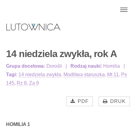
14 niedziela zwykła, rok A
Grupa docelowa:
Dorośli
Rodzaj nauki:
Homilia
Tagi:
14 niedziela zwykła
,
Modlitwa staruszka
,
Mt 11
,
Ps
145
,
Rz 8
,
Za 9
PDF
DRUK
HOMILIA 1