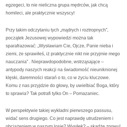
egzegeci, to nie nieliczna grupa mędrców, jak chcą
homileci, ale praktycznie wszyscy!
Przy takim odczytaniu tych „mądrych i roztropnych”,
początek Jezusowej wypowiedzi można tak
sparafrazować: „Wysławiam Cie, Ojcze, Panie nieba i
ziemi, że sprawiłeś, iż praktycznie nikt nie przyjmie mego
nauczania” . Nieprawdopodobne, wstrząsające –
antypody naszych reakcji na świadomość nieuniknionej
klęski, daremności starań o to, co w życiu kluczowe.
Komu z nas przyjdzie do głowy, by uwielbiać Boga, który
to sprawia? Tak potrafi tylko On – Pomazaniec.
W perspektywie takiej wykładni pierwszego passusu,
widać sens drugiego. Co jest naprawdę utrudzeniem i
obciążeniem w naszym losie? Wysiłek? – skądże znowu!