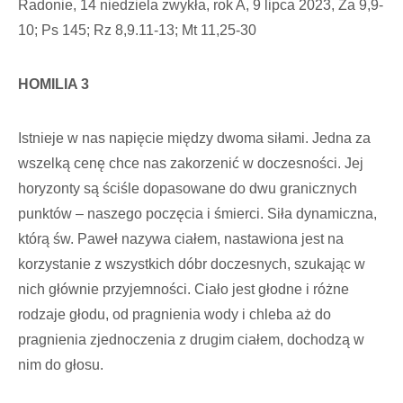
Radonie, 14 niedziela zwykła, rok A, 9 lipca 2023, Za 9,9-
10; Ps 145; Rz 8,9.11-13; Mt 11,25-30
HOMILIA 3
Istnieje w nas napięcie między dwoma siłami. Jedna za
wszelką cenę chce nas zakorzenić w doczesności. Jej
horyzonty są ściśle dopasowane do dwu granicznych
punktów – naszego poczęcia i śmierci. Siła dynamicz­na,
którą św. Paweł nazywa ciałem, nastawiona jest na
korzy­stanie z wszystkich dóbr doczesnych, szukając w
nich głów­nie przyjemności. Ciało jest głodne i różne
rodzaje głodu, od pragnienia wody i chleba aż do
pragnienia zjednoczenia z drugim ciałem, dochodzą w
nim do głosu.