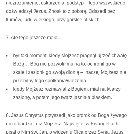
niezrozumienie, oskarżenia, podstęp – tego wszystkiego
doświadczył Jezus. Znosił to z pokorą. Odszedł bez
tłumów, ludu wielkiego, przy garstce bliskich…
7. Ale tego jeszcze mało…
był taki moment, kiedy Mojżesz pragnął ujrzeć chwałę
Bożą… Bóg nie pozwolił mu na to, ochronił go w
skale i zasłonił go swoją dłonią – inaczej Mojżesz nie
przeżyłby tego spotkania/widzenia,
kiedy Mojżesz rozmawiał z Bogiem, miał na twarzy
zasłonę, a potem jego twarz jaśniała blaskiem.
8. Jezus Chrystus przyszedł jako prorok od Boga żywego
dużo bardziej niż Mojżesz. Najwięcej w Ewangeliach
pisał o Nim św. Jan, o widzeniu Ojca przez Syna. Jezus