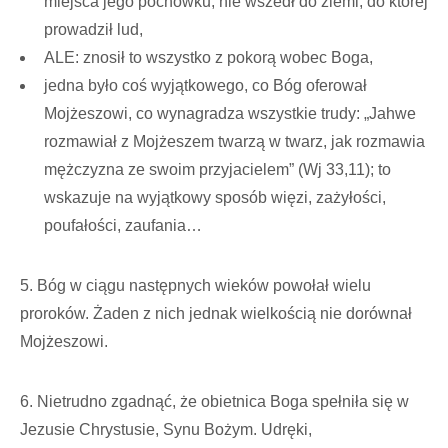
miejsca jego pochówku, nie wszedł do ziemi, do której
prowadził lud,
ALE: znosił to wszystko z pokorą wobec Boga,
jedna było coś wyjątkowego, co Bóg oferował
Mojżeszowi, co wynagradza wszystkie trudy: „Jahwe
rozmawiał z Mojżeszem twarzą w twarz, jak rozmawia
mężczyzna ze swoim przyjacielem” (Wj 33,11); to
wskazuje na wyjątkowy sposób więzi, zażyłości,
poufałości, zaufania…
5. Bóg w ciągu następnych wieków powołał wielu
proroków. Żaden z nich jednak wielkością nie dorównał
Mojżeszowi.
6. Nietrudno zgadnąć, że obietnica Boga spełniła się w
Jezusie Chrystusie, Synu Bożym. Udręki,