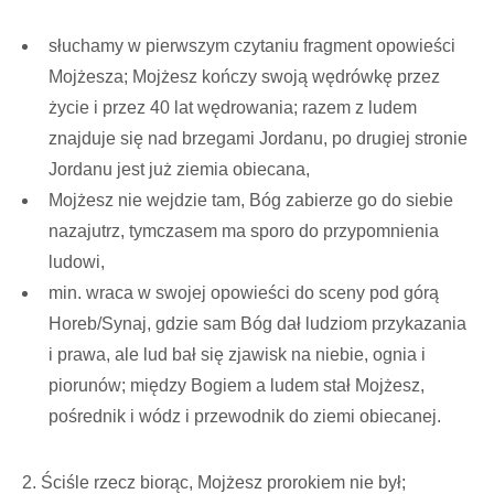
słuchamy w pierwszym czytaniu fragment opowieści
Mojżesza; Mojżesz kończy swoją wędrówkę przez
życie i przez 40 lat wędrowania; razem z ludem
znajduje się nad brzegami Jordanu, po drugiej stronie
Jordanu jest już ziemia obiecana,
Mojżesz nie wejdzie tam, Bóg zabierze go do siebie
nazajutrz, tymczasem ma sporo do przypomnienia
ludowi,
min. wraca w swojej opowieści do sceny pod górą
Horeb/Synaj, gdzie sam Bóg dał ludziom przykazania
i prawa, ale lud bał się zjawisk na niebie, ognia i
piorunów; między Bogiem a ludem stał Mojżesz,
pośrednik i wódz i przewodnik do ziemi obiecanej.
2. Ściśle rzecz biorąc, Mojżesz prorokiem nie był;