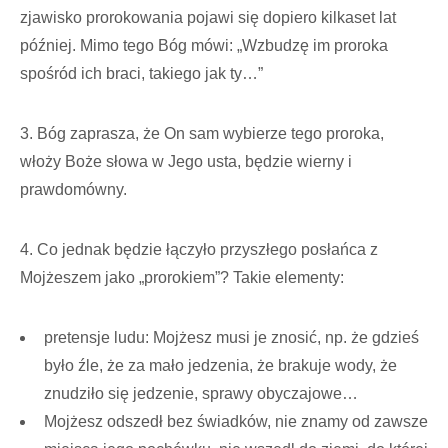
zjawisko prorokowania pojawi się dopiero kilkaset lat
później. Mimo tego Bóg mówi: „Wzbudzę im proroka
spośród ich braci, takiego jak ty…”
3. Bóg zaprasza, że On sam wybierze tego proroka,
włoży Boże słowa w Jego usta, będzie wierny i
prawdomówny.
4. Co jednak będzie łączyło przyszłego posłańca z
Mojżeszem jako „prorokiem”? Takie elementy:
pretensje ludu: Mojżesz musi je znosić, np. że gdzieś
było źle, że za mało jedzenia, że brakuje wody, że
znudziło się jedzenie, sprawy obyczajowe…
Mojżesz odszedł bez świadków, nie znamy od zawsze