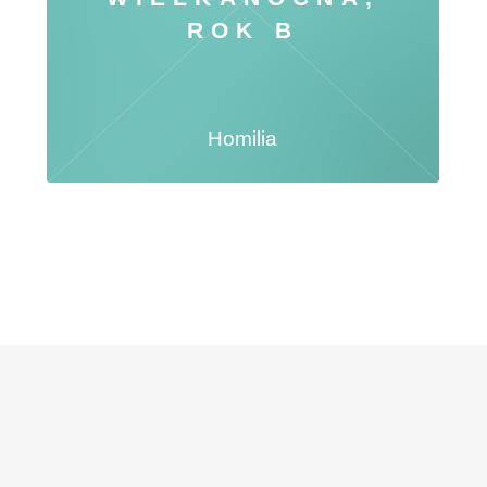
ROK B
Homilia