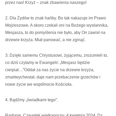
przez nas! Krzyż – znak zbawienia naszego!
2. Dla Żydów to znak hańby. Bo tak nakazuje im Prawo
Mojżeszowe. A skoro czekali oni na Bożego wysłannika,
Mesjasza, to do pomyślenia nie było, aby On zawisł na
drzewie krzyża. Miał panować, a nie zginąć.
3. Dzięki samemu Chrystusowi, żyjącemu, zrozumieli to,
co dziś czytamy w Ewangelii: „Mesjasz będzie
cierpiał…”Oddał za nas życie na drzewie krzyża,
zmartwychwstał, daje nam przebaczenie grzechów i
nowe życie we wspólnocie Kościoła.
4. Bądźmy „świadkami tego”.
Radonie, Czwartek wielkanocny, 4 kwietnia 2024, Dz