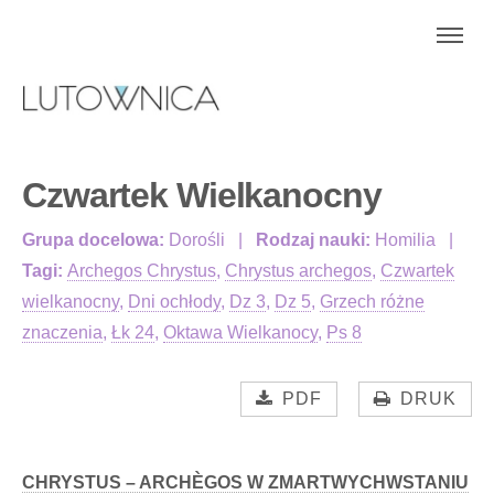
Czwartek Wielkanocny
Grupa docelowa:
Dorośli
Rodzaj nauki:
Homilia
Tagi:
Archegos Chrystus
,
Chrystus archegos
,
Czwartek
wielkanocny
,
Dni ochłody
,
Dz 3
,
Dz 5
,
Grzech różne
znaczenia
,
Łk 24
,
Oktawa Wielkanocy
,
Ps 8
PDF
DRUK
CHRYSTUS – ARCHÈGOS W ZMARTWYCHWSTANIU