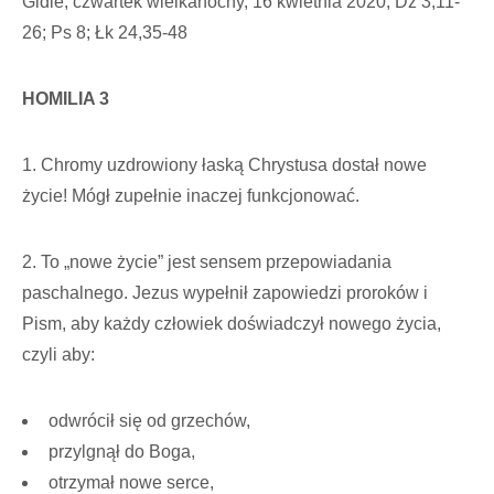
Gidle, czwartek wielkanocny, 16 kwietnia 2020, Dz 3,11-
26; Ps 8; Łk 24,35-48
HOMILIA 3
1. Chromy uzdrowiony łaską Chrystusa dostał nowe
życie! Mógł zupełnie inaczej funkcjonować.
2. To „nowe życie” jest sensem przepowiadania
paschalnego. Jezus wypełnił zapowiedzi proroków i
Pism, aby każdy człowiek doświadczył nowego życia,
czyli aby:
odwrócił się od grzechów,
przylgnął do Boga,
otrzymał nowe serce,