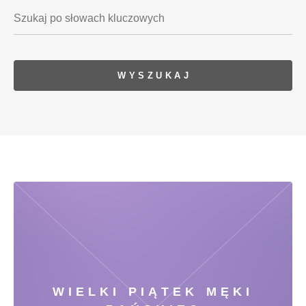
WIELKI PIĄTEK MĘKI