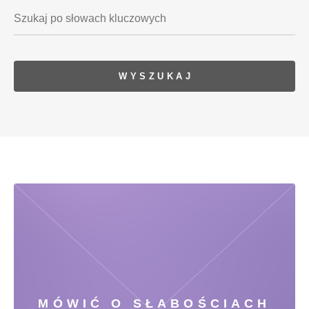
MÓWIĆ O SŁABOŚCIACH