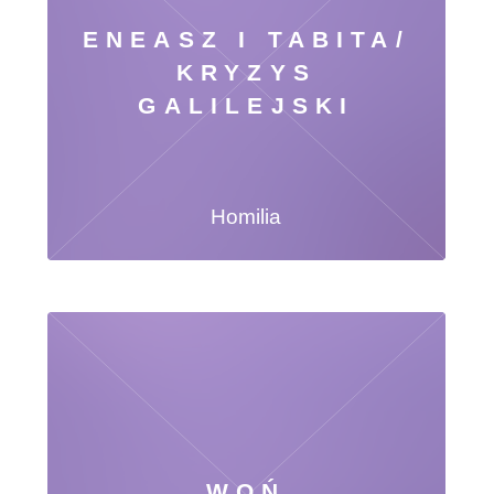
ENEASZ I TABITA/
KRYZYS
GALILEJSKI
Homilia
WOŃ