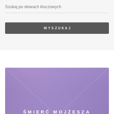
ŚMIERĆ MOJŻESZA