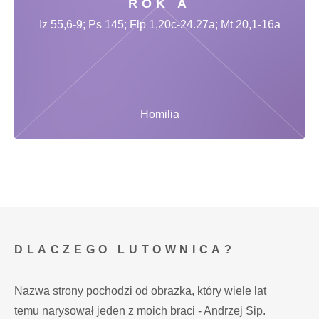
ROK A
Iz 55,6-9; Ps 145; Flp 1,20c-24.27a; Mt 20,1-16a
Homilia
DLACZEGO LUTOWNICA?
Nazwa strony pochodzi od obrazka, który wiele lat
temu narysował jeden z moich braci - Andrzej Sip.