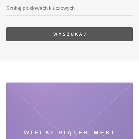
WIELKI PIĄTEK MĘKI