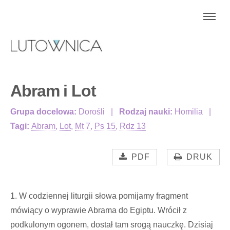
Abram i Lot
Grupa docelowa:
Dorośli
Rodzaj nauki:
Homilia
Tagi:
Abram
,
Lot
,
Mt 7
,
Ps 15
,
Rdz 13
PDF
DRUK
1. W codziennej liturgii słowa pomijamy fragment
mówiący o wyprawie Abrama do Egiptu. Wrócił z
podkulonym ogonem, dostał tam srogą nauczkę. Dzisiaj