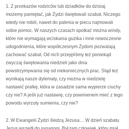
1. Z przekazów rodziców lub dziadków do dzisiaj
możemy pamiętać, jak Żydzi świętowali szabat. Niczego
wtedy nie robili, nawet do palenia w piecu najmowali
sobie pomoc. W naszych czasach spotkać można windy,
które nie wymagają wciskania guzika i inne nowoczesne
udogodnienia, które współczesnym Żydom pozwalają
zachować szabat. Od nich przejęliśmy też poniekąd
zwyczaj świętowania niedzieli jako dnia
powstrzymywania się od niekoniecznych prac. Stąd też
wynikają nasze dylematy, czy można w niedzielę
nastawić pralkę, która w zasadzie sama wypierze ciuchy
czy nie? A jeśli już nastawię, czy powinienem mieć z tego
powodu wyrzuty sumienia, czy nie?
2. W Ewangelii Żydzi śledzą Jezusa… W dzień szabatu
Jezus wszedł do synagogi. Był tam człowiek, który miał