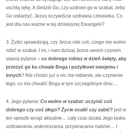
uschłą rękę. A śledzili Go, czy uzdrowi go w szabat, żeby
Go oskarżyć. Jezus oczywiście uzdrawia człowieka. Co
jest dla nas ważne w tej dzisiejszej Ewangelii?
3. Żydzi sprawdzają, czy Jezus robi coś, czego nie wolno
robić w szabat. I im, i nam dzisiaj Jezus swoim czynem
stawia pytanie
– co dobrego robisz w dzień święty, aby
przeżyć go ku chwale Boga i pożytkowi swojemu i
innych
? Nie chodzi już o nic nie robienie, ale czynienie
tego, co ma chwalić Boga w tym szczególnym dniu…
4. Jego pytanie:
Co wolno w szabat: uczynić coś
dobrego czy coś złego? Życie ocalić czy zabić?
jest w
ten sposób wciąż aktualne… cały czas działa Jego łaska
uzdrawiania, wskrzeszania, przywracania nadziei… I