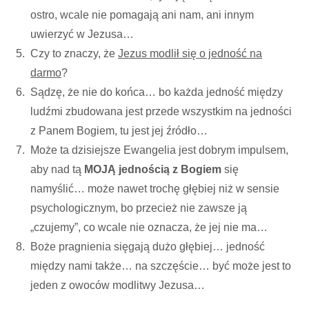
ostro, wcale nie pomagają ani nam, ani innym
uwierzyć w Jezusa…
Czy to znaczy, że
Jezus modlił się o jedność na
darmo
?
Sądzę, że nie do końca… bo każda jedność między
ludźmi zbudowana jest przede wszystkim na jedności
z Panem Bogiem, tu jest jej źródło…
Może ta dzisiejsze Ewangelia jest dobrym impulsem,
aby nad tą
MOJĄ jednością z Bogiem
się
namyślić… może nawet trochę głębiej niż w sensie
psychologicznym, bo przecież nie zawsze ją
„czujemy”, co wcale nie oznacza, że jej nie ma…
Boże pragnienia sięgają dużo głębiej… jedność
między nami także… na szczęście… być może jest to
jeden z owoców modlitwy Jezusa…