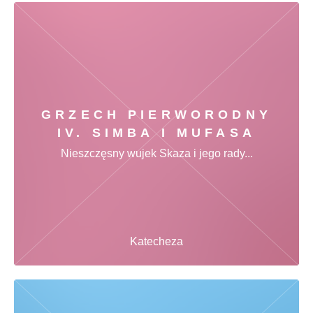
GRZECH PIERWORODNY
IV. SIMBA I MUFASA
Nieszczęsny wujek Skaza i jego rady...
Katecheza