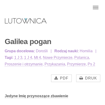
Galilea pogan
Grupa docelowa:
Dorośli
Rodzaj nauki:
Homilia
Tagi:
1 J 3
,
1 J 4
,
Mt 4
,
Nowe Przymierze
,
Polanica
,
Proszenie i otrzymanie
,
Przykazania
,
Przymierze
,
Ps 2
PDF
DRUK
Jedyne Imię przynoszące zbawienie