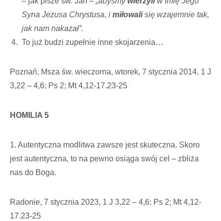
– jak pisze św. Jan –
„abyśmy
wierzyli
w Imię Jego
Syna Jezusa Chrystusa, i
miłowali
się wzajemnie tak,
jak nam nakazał”.
To już budzi zupełnie inne skojarzenia…
Poznań, Msza św. wieczorna, wtorek, 7 stycznia 2014, 1 J
3,22 – 4,6; Ps 2; Mt 4,12-17.23-25
HOMILIA 5
1. Autentyczna modlitwa zawsze jest skuteczna. Skoro
jest autentyczna, to na pewno osiąga swój cel – zbliża
nas do Boga.
Radonie, 7 stycznia 2023, 1 J 3,22 – 4,6; Ps 2; Mt 4,12-
17.23-25