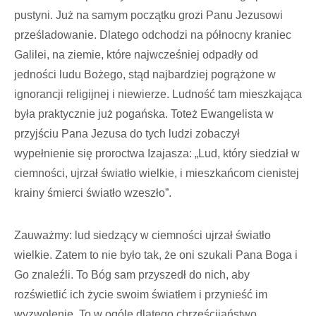
pustyni. Już na samym początku grozi Panu Jezusowi
prześladowanie. Dlatego odchodzi na północny kraniec
Galilei, na ziemie, które najwcześniej odpadły od
jedności ludu Bożego, stąd najbardziej pogrążone w
ignorancji religijnej i niewierze. Ludność tam mieszkająca
była praktycznie już pogańska. Toteż Ewangelista w
przyjściu Pana Jezusa do tych ludzi zobaczył
wypełnienie się proroctwa Izajasza: „Lud, który siedział w
ciemności, ujrzał światło wielkie, i mieszkańcom cienistej
krainy śmierci światło wzeszło”.
Zauważmy: lud siedzący w ciemności ujrzał światło
wielkie. Zatem to nie było tak, że oni szukali Pana Boga i
Go znaleźli. To Bóg sam przyszedł do nich, aby
rozświetlić ich życie swoim światłem i przynieść im
wyzwolenie. To w ogóle dlatego chrześcijaństwo