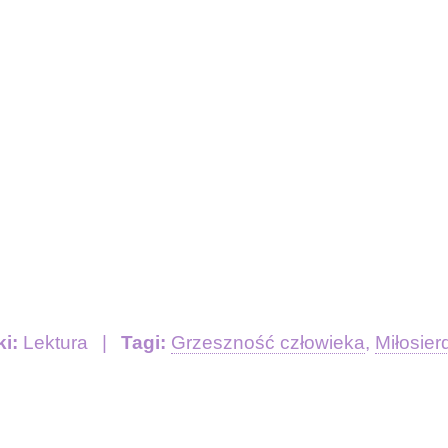
ki:
Lektura
Tagi:
Grzeszność człowieka
,
Miłosier