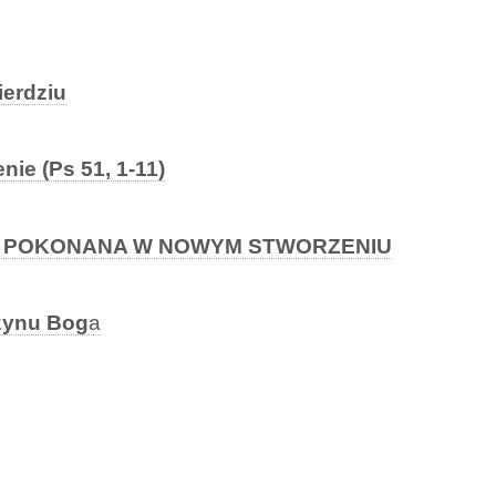
ierdziu
ie (Ps 51, 1-11)
A POKONANA W NOWYM STWORZENIU
czynu Bog
a