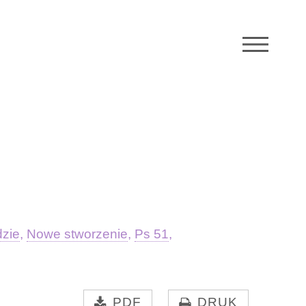
M
dzie
,
Nowe stworzenie
,
Ps 51
,
PDF
DRUK