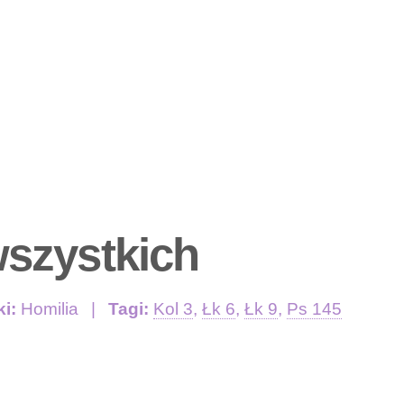
szystkich
ki:
Homilia
Tagi:
Kol 3
,
Łk 6
,
Łk 9
,
Ps 145