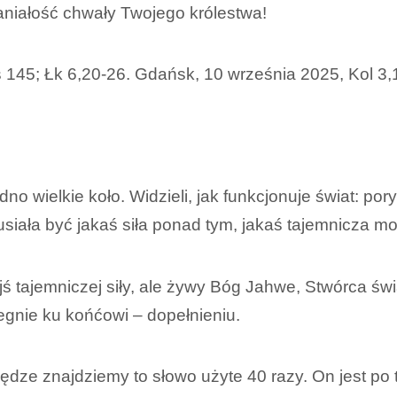
aniałość chwały Twojego królestwa!
 145; Łk 6,20-26. Gdańsk, 10 września 2025, Kol 3,1
no wielkie koło. Widzieli, jak funkcjonuje świat: pory 
siała być jakaś siła ponad tym, jakaś tajemnicza mo
kiejś tajemniczej siły, ale żywy Bóg Jahwe, Stwórca świ
biegnie ku końćowi – dopełnieniu.
iędze znajdziemy to słowo użyte 40 razy. On jest po