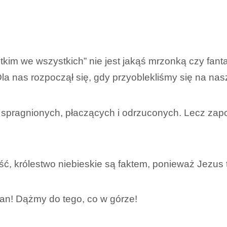
kim we wszystkich” nie jest jakąś mrzonką czy fantazj
la nas rozpoczął się, gdy przyoblekliśmy się na na
ch, spragnionych, płaczących i odrzuconych. Lecz 
ść, królestwo niebieskie są faktem, ponieważ Jezus t
Pan! Dążmy do tego, co w górze!