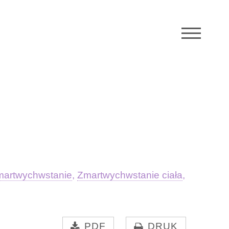
M
martwychwstanie
,
Zmartwychwstanie ciała
,
PDF
DRUK