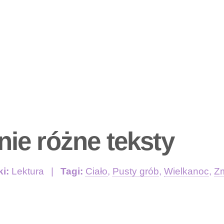
ie różne teksty
ki:
Lektura
Tagi:
Ciało
,
Pusty grób
,
Wielkanoc
,
Z