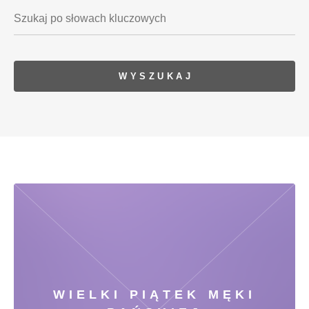
WIELKI PIĄTEK MĘKI