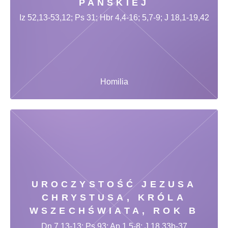
PAŃSKIEJ
Iz 52,13-53,12; Ps 31; Hbr 4,4-16; 5,7-9; J 18,1-19,42
Homilia
UROCZYSTOŚĆ JEZUSA
CHRYSTUSA, KRÓLA
WSZECHŚWIATA, ROK B
Dn 7,13-13; Ps 93; Ap 1,5-8; J 18,33b-37