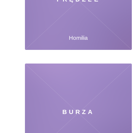
Homilia
BURZA