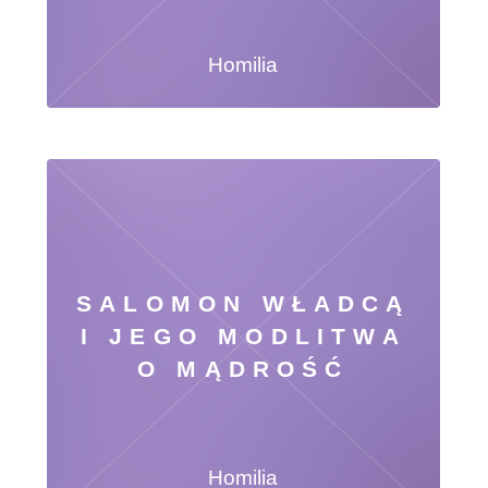
Homilia
SALOMON WŁADCĄ
I JEGO MODLITWA
O MĄDROŚĆ
Homilia