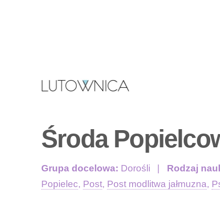
Środa Popielco
Grupa docelowa:
Dorośli
Rodzaj nau
Popielec
,
Post
,
Post modlitwa jałmuzna
,
P