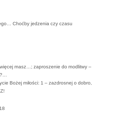
nego… Choćby jedzenia czy czasu
 więcej masz…; zaproszenie do modlitwy –
ki?…
cie Bożej miłości: 1 – zazdrosnej o dobro,
AZ!
-18