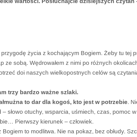
elkie wartości.
Posłuchajcie dzisiejszych czytań
ą przygodę życia z kochającym Bogiem. Żeby tu tej 
ap ze sobą. Wędrowałem z nimi po różnych okolica
dotrzeć doi naszych wielkopostnych celów są czytan
m trzy bardzo ważne szlaki.
ałmużna to dar dla kogoś, kto jest w potrzebie
. N
d – słowo otuchy, wsparcia, uśmiech, czas, pomoc w
bie… Pierwszy kierunek – człowiek.
 Bogiem to modlitwa. Nie na pokaz, bez obłudy. Szcz