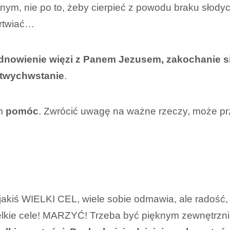
nym, nie po to, żeby cierpieć z powodu braku słodyc
artwiać…
odnowienie więzi z Panem Jezusem, zakochanie 
twychwstanie
.
ym
pomóc
. Zwrócić uwagę na ważne rzeczy, może prz
jakiś WIELKI CEL, wiele sobie odmawia, ale radość, 
elkie cele! MARZYĆ! Trzeba być pięknym zewnętrznie