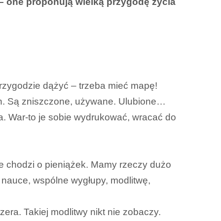
 – one proponują wielką przygodę życia
przygodzie dążyć – trzeba mieć mapę!
ch. Są zniszczone, używane. Ulubione…
ia. War-to je sobie wydrukować, wracać do
ie chodzi o pieniążek. Mamy rzeczy dużo
 nauce, wspólne wygłupy, modlitwę,
era. Takiej modlitwy nikt nie zobaczy.