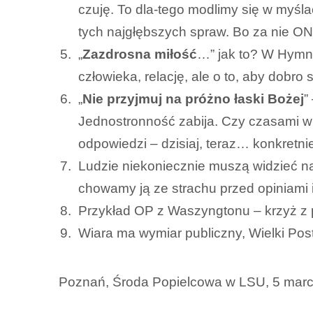
czuję. To dla-tego modlimy się w myśla
tych najgłębszych spraw. Bo za nie ON
„
Zazdrosna miłość
…” jak to? W Hymnie
człowieka, relację, ale o to, aby dobro
„
Nie przyjmuj na próżno łaski Bożej
”
Jednostronność zabija. Czy czasami wi
odpowiedzi – dzisiaj, teraz… konkretni
Ludzie niekoniecznie muszą widzieć nas
chowamy ją ze strachu przed opiniami
Przykład OP z Waszyngtonu – krzyż z p
Wiara ma wymiar publiczny, Wielki Pos
Poznań, Środa Popielcowa w LSU, 5 marca 