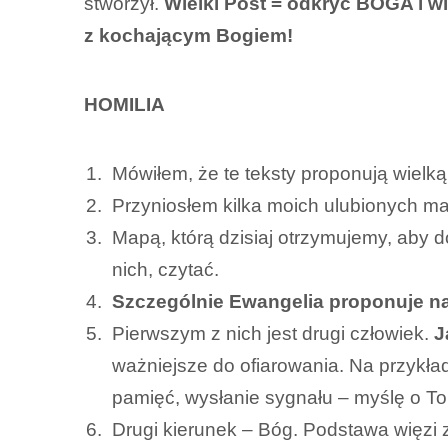
stworzył.
Wielki Post = odkryć BOGA i wi
z kochającym Bogiem!
HOMILIA
Mówiłem, że te teksty proponują wielk
Przyniosłem kilka moich ulubionych m
Mapą, którą dzisiaj otrzymujemy, aby 
nich, czytać.
Szczególnie Ewangelia proponuje na
Pierwszym z nich jest drugi człowiek.
J
ważniejsze do ofiarowania. Na przykła
pamięć, wysłanie sygnału – myślę o To
Drugi kierunek – Bóg. Podstawa więzi z