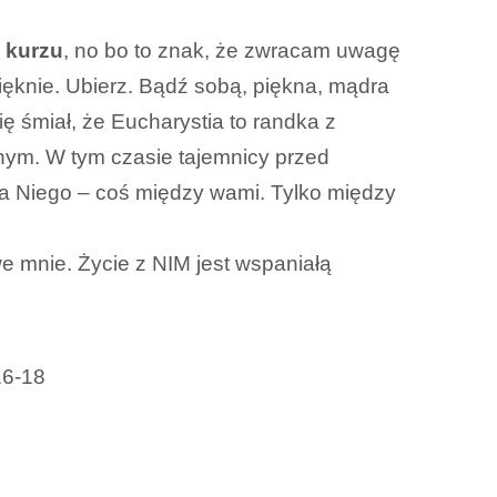
i kurzu
, no bo to znak, że zwracam uwagę
pięknie. Ubierz. Bądź sobą, piękna, mądra
 śmiał, że Eucharystia to randka z
knym. W tym czasie tajemnicy przed
dla Niego – coś między wami. Tylko między
 we mnie. Życie z NIM jest wspaniałą
16-18