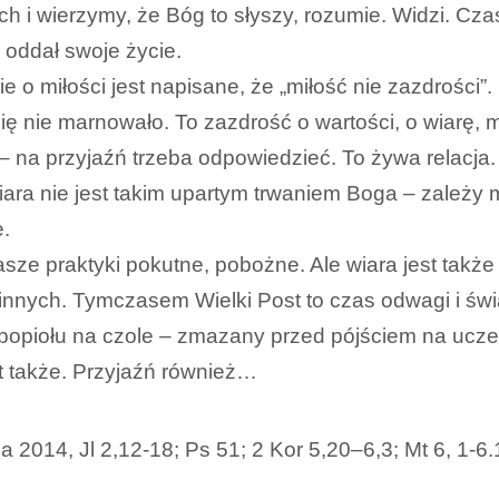
ch i wierzymy, że Bóg to słyszy, rozumie. Widzi. Cz
 oddał swoje życie.
 o miłości jest napisane, że „miłość nie zazdrości”. 
 się nie marnowało. To zazdrość o wartości, o wiarę, m
 – na przyjaźń trzeba odpowiedzieć. To żywa relacja
ara nie jest takim upartym trwaniem Boga – zależy m
e.
ze praktyki pokutne, pobożne. Ale wiara jest także
 innych. Tymczasem Wielki Post to czas odwagi i ś
opiołu na czole – zmazany przed pójściem na uczelni
t także. Przyjaźń również…
2014, Jl 2,12-18; Ps 51; 2 Kor 5,20–6,3; Mt 6, 1-6