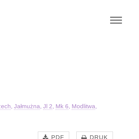
M
zech
,
Jałmużna
,
Jl 2
,
Mk 6
,
Modlitwa
,
PDF
DRUK