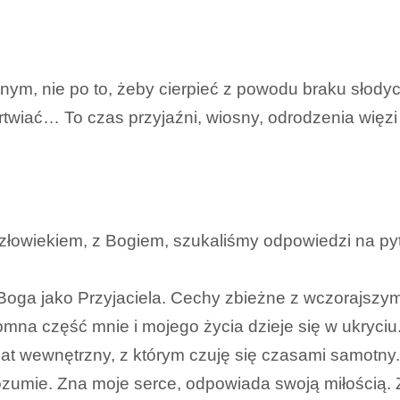
nym, nie po to, żeby cierpieć z powodu braku słodyc
rtwiać… To czas przyjaźni, wiosny, odrodzenia więz
człowiekiem, z Bogiem, szukaliśmy odpowiedzi na p
oga jako Przyjaciela. Cechy zbieżne z wczorajszym
mna część mnie i mojego życia dzieje się w ukryciu. 
wiat wewnętrzny, z którym czuję się czasami samotny
 rozumie. Zna moje serce, odpowiada swoją miłością. 