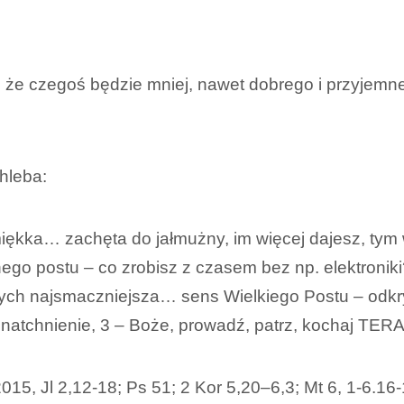
 że czegoś będzie mniej, nawet dobrego i przyjem
hleba:
iękka… zachęta do jałmużny, im więcej dajesz, tym
ego postu – co zrobisz z czasem bez np. elektroni
rych najsmaczniejsza… sens Wielkiego Postu – odkry
 natchnienie, 3 – Boże, prowadź, patrz, kochaj TER
15, Jl 2,12-18; Ps 51; 2 Kor 5,20–6,3; Mt 6, 1-6.16