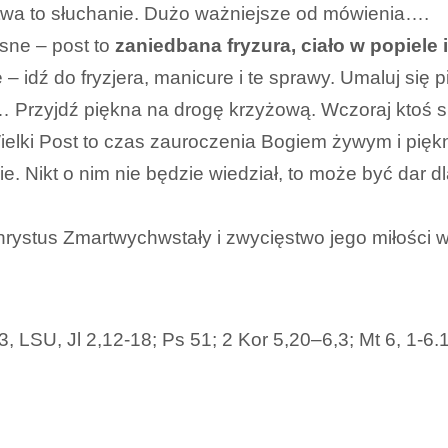
itwa to słuchanie. Dużo ważniejsze od mówienia….
asne – post to
zaniedbana fryzura, ciało w popiele 
– idź do fryzjera, manicure i te sprawy. Umaluj się 
rzyjdź piękna na drogę krzyżową. Wczoraj ktoś się
Wielki Post to czas zauroczenia Bogiem żywym i pię
e. Nikt o nim nie będzie wiedział, to może być dar 
– Chrystus Zmartwychwstały i zwycięstwo jego miłości
 LSU, Jl 2,12-18; Ps 51; 2 Kor 5,20–6,3; Mt 6, 1-6.