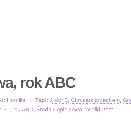
wa, rok ABC
ki:
Homilia
Tagi:
2 Kor 5
,
Chrystus grzechem
,
Gr
s 51
,
rok ABC
,
Środa Popielcowa
,
Wielki Post