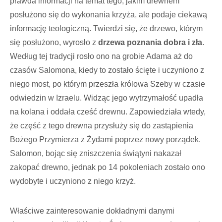
prawda informacji na temat tego, jakim drewnem
posłużono się do wykonania krzyża, ale podaje ciekawą
informację teologiczną. Twierdzi się, że drzewo, którym
się posłużono, wyrosło z
drzewa poznania dobra i zła
.
Według tej tradycji rosło ono na grobie Adama aż do
czasów Salomona, kiedy to zostało ścięte i uczyniono z
niego most, po którym przeszła królowa Szeby w czasie
odwiedzin w Izraelu. Widząc jego wytrzymałość upadła
na kolana i oddała cześć drewnu. Zapowiedziała wtedy,
że część z tego drewna przysłuży się do zastąpienia
Bożego Przymierza z Żydami poprzez nowy porządek.
Salomon, bojąc się zniszczenia świątyni nakazał
zakopać drewno, jednak po 14 pokoleniach zostało ono
wydobyte i uczyniono z niego krzyż.
Właściwe zainteresowanie dokładnymi danymi