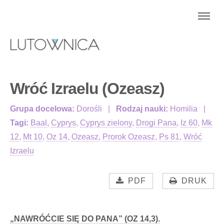
Wróć Izraelu (Ozeasz)
Grupa docelowa:
Dorośli
Rodzaj nauki:
Homilia
Tagi:
Baal
,
Cyprys
,
Cyprys zielony
,
Drogi Pana
,
Iz 60
,
Mk
12
,
Mt 10
,
Oz 14
,
Ozeasz
,
Prorok Ozeasz
,
Ps 81
,
Wróć
Izraelu
PDF
DRUK
„NAWRÓĆCIE SIĘ DO PANA” (OZ 14,3).