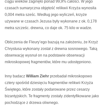
ciągu wieków zaginęło ponad 99,9% całości. W jego
czasach sumaryczna objętość relikwii Krzyża wynosiła
0,004 metra sześc. Według jego wyliczeń, krzyże
używane w czasach Jezusa były wykonane z ok. 0,178
metra szcześc. drewna, co daje ok. 75 kilo w wadze.
Obliczenia de Fleury’ego bazują na założeniu, że Krzyż
Chrystusa wykonany został z drewna sosnowego. Taką
obserwację wysnuł on na podstawie obserwacji
mikroskopowej fragmentów, które mu udostępniono.
Inny badacz
William Ziehr
przebadał mikroskopowo
cztery spośród dziesięciu fragmentów relikwii Krzyża
Świętego, które zostały podarowane przez cesarzy
bizantyjskich. Te fragmenty zostały zidentyfikowane jako
pochodzące z drzewa oliwnego.