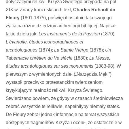
dotyczącymi relikwii Krzyża Świętego przypada na poł.
XIX w. Znany francuski architekt,
Charles Rohault de
Fleury
(1801-1875), poświęcił ostatnie lata swojego
życia na różne dziedziny archeologii biblijnej. Napisał
takie dzieła jak:
Les instruments de la Passion
(1870);
L’évangile, études iconographiques et
archéologiques
(1874);
La Sainte Vièrge
(1878);
Un
Tabernacle chrétien du Ve siècle
(1880);
La Messe,
études archéologiques sur ses monuments
(1883-98). W
pierwszym z wymienionych dzieł („Narzędzia Męki”)
wystąpił przeciwko protestanckim twierdzeniom
krytykującym realność relikwii Krzyża Świętego.
Stwierdzano bowiem, że gdyby w czasach średniowiecza
zebrać wszystkie te relikwie, napełniłyby niemały statek.
De Fleury zebrał jednak informacje na temat wszystkich
dostępnych fragmentów Krzyża i ocenił, że ostatecznie w