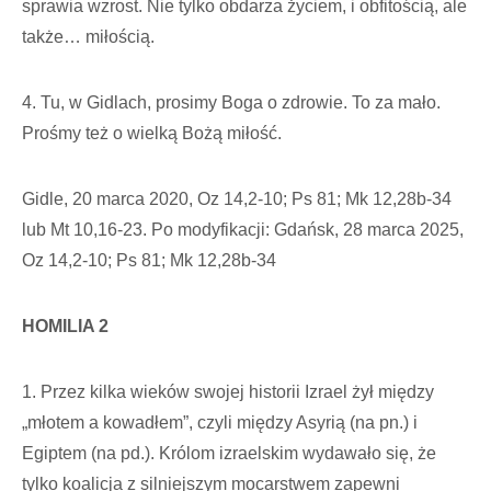
sprawia wzrost. Nie tylko obdarza życiem, i obfitością, ale
także… miłością.
4. Tu, w Gidlach, prosimy Boga o zdrowie. To za mało.
Prośmy też o wielką Bożą miłość.
Gidle, 20 marca 2020, Oz 14,2-10; Ps 81; Mk 12,28b-34
lub Mt 10,16-23. Po modyfikacji: Gdańsk, 28 marca 2025,
Oz 14,2-10; Ps 81; Mk 12,28b-34
HOMILIA 2
1. Przez kilka wieków swojej historii Izrael żył między
„młotem a kowadłem”, czyli między Asyrią (na pn.) i
Egiptem (na pd.). Królom izraelskim wydawało się, że
tylko koalicja z silniejszym mocarstwem zapewni