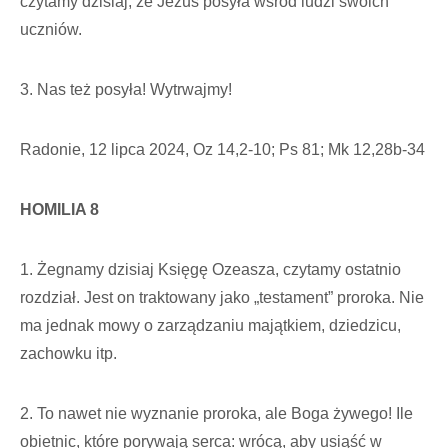
czytamy dzisiaj, że Jezus posyła wśród ludzi swoich
uczniów.
3. Nas też posyła! Wytrwajmy!
Radonie, 12 lipca 2024, Oz 14,2-10; Ps 81; Mk 12,28b-34
HOMILIA 8
1. Żegnamy dzisiaj Księgę Ozeasza, czytamy ostatnio
rozdział. Jest on traktowany jako „testament” proroka. Nie
ma jednak mowy o zarządzaniu majątkiem, dziedzicu,
zachowku itp.
2. To nawet nie wyznanie proroka, ale Boga żywego! Ile
obietnic, które porywają serca: wrócą, aby usiąść w