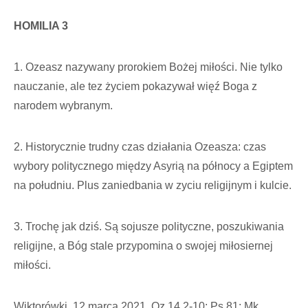
HOMILIA 3
1. Ozeasz nazywany prorokiem Bożej miłości. Nie tylko
nauczanie, ale tez życiem pokazywał więź Boga z
narodem wybranym.
2. Historycznie trudny czas działania Ozeasza: czas
wybory politycznego między Asyrią na północy a Egiptem
na południu. Plus zaniedbania w zyciu religijnym i kulcie.
3. Trochę jak dziś. Są sojusze polityczne, poszukiwania
religijne, a Bóg stale przypomina o swojej miłosiernej
miłości.
Wiktorówki, 12 marca 2021, Oz 14,2-10; Ps 81; Mk