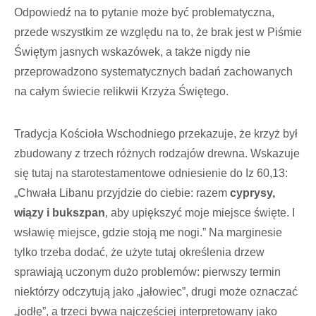
Odpowiedź na to pytanie może być problematyczna,
przede wszystkim ze względu na to, że brak jest w Piśmie
Świętym jasnych wskazówek, a także nigdy nie
przeprowadzono systematycznych badań zachowanych
na całym świecie relikwii Krzyża Świętego.
Tradycja Kościoła Wschodniego przekazuje, że krzyż był
zbudowany z trzech różnych rodzajów drewna. Wskazuje
się tutaj na starotestamentowe odniesienie do Iz 60,13:
„Chwała Libanu przyjdzie do ciebie: razem
cyprysy,
wiązy i bukszpan
, aby upiększyć moje miejsce święte. I
wsławię miejsce, gdzie stoją me nogi.” Na marginesie
tylko trzeba dodać, że użyte tutaj określenia drzew
sprawiają uczonym dużo problemów: pierwszy termin
niektórzy odczytują jako „jałowiec”, drugi może oznaczać
„jodłę”, a trzeci bywa najczęściej interpretowany jako